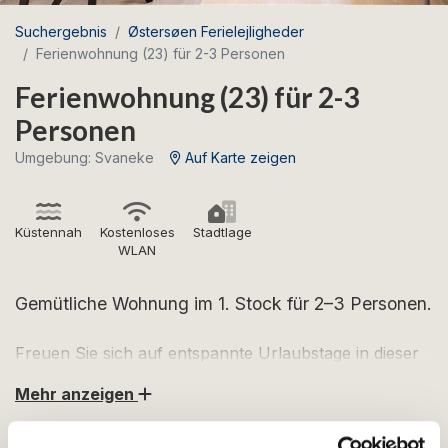
Suchergebnis
Østersøen Ferielejligheder
Ferienwohnung (23) für 2-3 Personen
Ferienwohnung (23) für 2-3
Personen
Umgebung: Svaneke
Auf Karte zeigen
Küstennah
Kostenloses
Stadtlage
WLAN
Gemütliche Wohnung im 1. Stock für 2–3 Personen.
Freuen Sie sich auf entspannte Urlaubstage in dieser
schönen Wohnung im Herzen von Svaneke.
Mehr anzeigen
Die Wohnung befindet sich im 1. Stock und ist wie