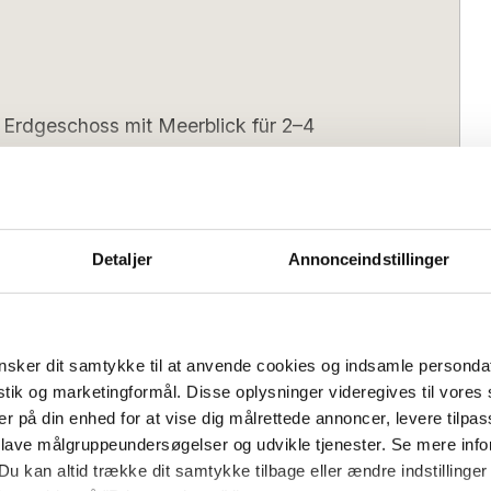
Erdgeschoss mit Meerblick für 2–4
e in dieser Ferienwohnung im Herzen des
Detaljer
Annonceindstillinger
 und ist wie folgt eingerichtet:
 ausgestattete Küche führt. Von der Küche
Bedrooms:
1
fzimmer mit zwei Schlafplätzen sowie in
afsofa:
2
lt ist: einer mit Essbereich und der
sker dit samtykke til at anvende cookies og indsamle personda
ofa für einen Erwachsenen oder zwei
istik og marketingformål. Disse oplysninger videregives til vore
enießen Sie den herrlichen Blick auf die
er på din enhed for at vise dig målrettede annoncer, levere tilpas
s):
16:00
Check-out (spätestens):
10:00
gelyachten.
 lave målgruppeundersøgelser og udvikle tjenester. Se mere inf
Du kan altid trække dit samtykke tilbage eller ændre indstillinger