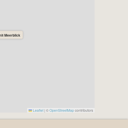
it Meerblick
Leaflet
|
©
OpenStreetMap
contributors