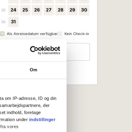
24
25
26
27
28
29
30
35
31
36
Als Anreisedatum verfügbar
Kein Check-in
Gäste
2 Personen
Om
ta om IP-adresse, ID og din
s samarbejdspartnere, der
set indhold, foretage
ormation under
indstillinger
 fra vores