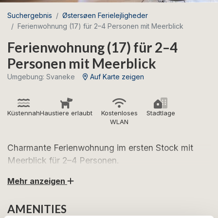
Suchergebnis
Østersøen Ferielejligheder
Ferienwohnung (17) für 2–4 Personen mit Meerblick
Ferienwohnung (17) für 2–4
Personen mit Meerblick
Umgebung: Svaneke
Auf Karte zeigen
Küstennah
Haustiere erlaubt
Kostenloses
Stadtlage
WLAN
Charmante Ferienwohnung im ersten Stock mit
Meerblick für 2–4 Personen.
Mehr anzeigen
Freuen Sie sich auf schöne Urlaubstage in dieser
gemütlichen Wohnung im Herzen von Svaneke.
AMENITIES