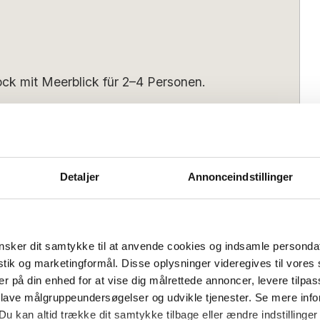
ck mit Meerblick für 2–4 Personen.
n dieser Ferienwohnung im Herzen von
 und ist wie folgt eingerichtet:
Detaljer
Annonceindstillinger
zimmer mit Dusche sowie zu einer gut
bereich. Von hier aus gelangen Sie in
zelbetten sowie in den hellen
Bedrooms:
1
em bequemen Schlafsofa für einen
sker dit samtykke til at anvende cookies og indsamle personda
afsofa:
2
 ist. Sowohl vom Schlafzimmer als auch
istik og marketingformål. Disse oplysninger videregives til vore
hönen Blick auf das Meer und den Hafen.
er på din enhed for at vise dig målrettede annoncer, levere tilpas
 lave målgruppeundersøgelser og udvikle tjenester. Se mere inf
s):
16:00
Check-out (spätestens):
10:00
alerie, die ebenfalls mit
Du kan altid trække dit samtykke tilbage eller ændre indstillinger