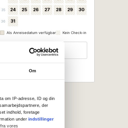
24
25
26
27
28
29
30
35
31
36
Als Anreisedatum verfügbar
Kein Check-in
Gäste
2 Personen
Om
ta om IP-adresse, ID og din
s samarbejdspartnere, der
set indhold, foretage
ormation under
indstillinger
 fra vores