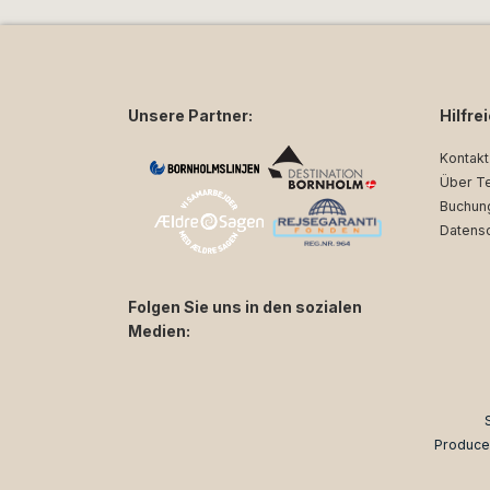
Unsere Partner:
Hilfre
Kontakt
Über T
Buchun
Datens
Folgen Sie uns in den sozialen
Medien:
facebook
instagram
Produce