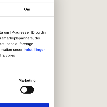
Om
ta om IP-adresse, ID og din
s samarbejdspartnere, der
set indhold, foretage
ormation under
indstillinger
 fra vores
ter
Marketing
ting)
 medier og til at analysere