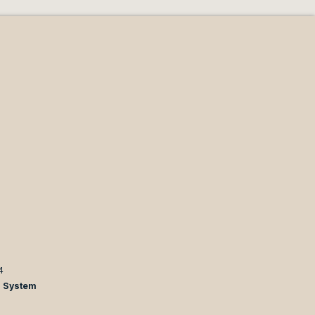
4
n System