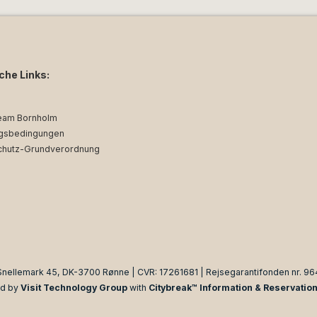
iche Links:
eam Bornholm
gsbedingungen
chutz-Grundverordnung
Snellemark 45, DK-3700 Rønne | CVR: 17261681 | Rejsegarantifonden nr. 96
d by
Visit Technology Group
with
Citybreak™ Information & Reservatio