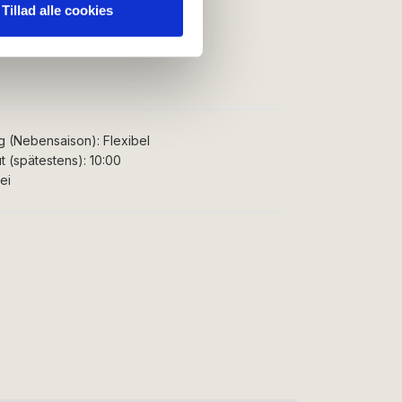
nden for sociale medier,
Tillad alle cookies
e oplysninger, du har givet
g (Nebensaison):
Flexibel
 (spätestens):
10:00
ei