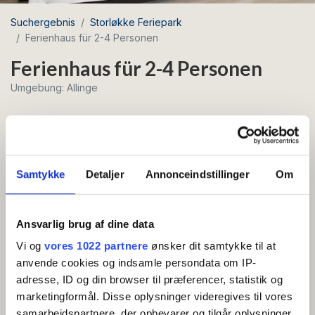
Suchergebnis
Storløkke Feriepark
Ferienhaus für 2-4 Personen
Ferienhaus für 2-4 Personen
Umgebung: Allinge
Kostenloses
WLAN
Samtykke
Detaljer
Annonceindstillinger
Om
Schönes Ferienhaus von 45 m² mit einem
einladenden, abgeschlossenen Innenhof.
Ansvarlig brug af dine data
Ferienhaus von 45 m²: Eingangshalle, Badezimmer,
Vi og
vores 1022 partnere
ønsker dit samtykke til at
Schlafzimmer mit 2 Betten, kombinierter Wohn- und
anvende cookies og indsamle persondata om IP-
Schlafraum mit zwei Schlafplätzen (Schlafsofa), TV,
adresse, ID og din browser til præferencer, statistik og
marketingformål. Disse oplysninger videregives til vores
Küche mit Herd, Kühlschrank mit kleinem Gefrierfach,
samarbejdspartnere, der opbevarer og tilgår oplysninger