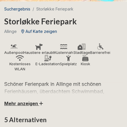
Suchergebnis
Storløkke Feriepark
Storløkke Feriepark
Allinge
Auf Karte zeigen
Außenpool
Haustiere erlaubt
Küstennah
Stadtlage
Barrierefrei
Kostenloses
E-Ladestation
Spielplatz
Kiosk
WLAN
Schöner Ferienpark in Allinge mit schönen
Ferienhäusern, überdachtem Schwimmbad,
Seilbahn, Beachvolleyball, Spielplätzen, Hüpf- und
Mehr anzeigen
Spielplatz. Ein Resort mit vielen Stammgästen.
5 Alternativen
Storløkke, das in ruhiger Umgebung in Allinge liegt, ist