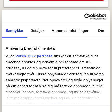
Samtykke
Detaljer
Annonceindstillinger
Om
Ansvarlig brug af dine data
Vi og
vores 1022 partnere
ønsker dit samtykke til at
Ferienhaus für 4-6 Personen
anvende cookies og indsamle persondata om IP-
adresse, ID og din browser til præferencer, statistik og
Allinge
marketingformål. Disse oplysninger videregives til vores
Schönes Ferienhaus von 58 m² mit einem
samarbejdspartnere, der opbevarer og tilgår oplysninger
einladenden, abgeschlossenen Innenhof.
på din enhed for at vise dig målrettede annoncer, levere
4 Betten
Kostenloses WLAN
tilpasset indhold, foretage annonce- og indholdsmåling,
lave målgruppeundersøgelser og udvikle tjenester. Se
Ansicht
mere information under
indstillinger
og i vores
persondatapolitik. Du kan altid trække dit samtykke
Samtykkevalg