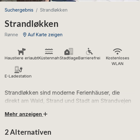
Suchergebnis
Strandløkken
Strandløkken
Rønne
Auf Karte zeigen
Haustiere erlaubt
Küstennah
Stadtlage
Barrierefrei
Kostenloses
WLAN
E-Ladestation
Strandløkken sind moderne Ferienhäuser, die
direkt am Wald, Strand und Stadt am Strandvejen
in Rønne liegen. Freuen Sie sich auf schöne
Mehr anzeigen
Ferienhäuser mit einer guten Einrichtung und einer
tollen Lage.
2 Alternativen