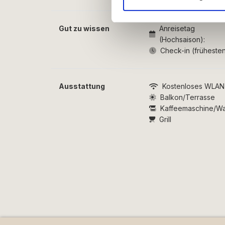
annonceringspartnere og anal
dem, eller som de har indsaml
Gut zu wissen
Anreisetag
(Hochsaison):
Check-in (frühesten
Ausstattung
Kostenloses WLAN
Balkon/Terrasse
Kaffeemaschine/W
Grill