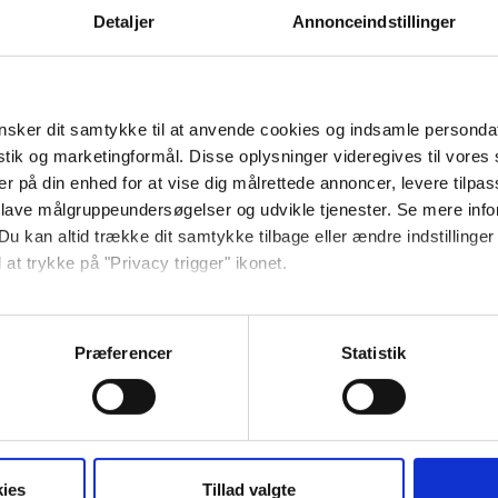
Detaljer
Annonceindstillinger
ngerichtet von der Bornholmer
sker dit samtykke til at anvende cookies og indsamle personda
istik og marketingformål. Disse oplysninger videregives til vore
er på din enhed for at vise dig målrettede annoncer, levere tilpas
 lave målgruppeundersøgelser og udvikle tjenester. Se mere inf
(2 Betten), große und gut ausgestattete
Du kan altid trække dit samtykke tilbage eller ændre indstillinger
t Doppelbett (2 Betten) und Badezimmer.
 at trykke på "Privacy trigger" ikonet.
nem Balkon oder einer Terrasse mit
V und ein eigener Grill sind in jedem
så gerne:
d zwischen 44 und 50 m2 groß.
sninger om din placering, der kan være nøjagtig inden for få me
Præferencer
Statistik
 baseret på en scanning af dens unikke karakteristika (fingerprin
ebsitet.
se vores indhold og annoncer, til at vise dig funktioner til sociale
oplysninger om din brug af vores hjemmeside med vores partnere i
ies
Tillad valgte