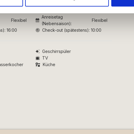
ysepartnere. Vores partnere kan kombinere disse data med andr
et fra din brug af deres tjenester.
Anreisetag
Flexibel
Flexibel
(Nebensaison):
s):
16:00
Check-out (spätestens):
10:00
Geschirrspüler
TV
asserkocher
Küche