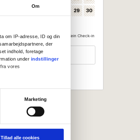
Om
24
25
26
27
28
29
30
35
31
36
Als Anreisedatum verfügbar
Kein Check-in
ta om IP-adresse, ID og din
s samarbejdspartnere, der
set indhold, foretage
Gäste
2 Personen
ormation under
indstillinger
 fra vores
ter
Marketing
ting)
 medier og til at analysere
nden for sociale medier,
Tillad alle cookies