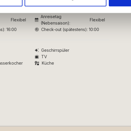
ysepartnere. Vores partnere kan kombinere disse data med andr
et fra din brug af deres tjenester.
Anreisetag
Flexibel
Flexibel
(Nebensaison):
s):
16:00
Check-out (spätestens):
10:00
Geschirrspüler
TV
asserkocher
Küche