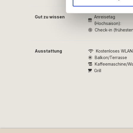
annonceringspartnere og anal
dem, eller som de har indsaml
Gut zu wissen
Anreisetag
(Hochsaison):
Check-in (frühesten
Ausstattung
Kostenloses WLAN
Balkon/Terrasse
Kaffeemaschine/W
Grill