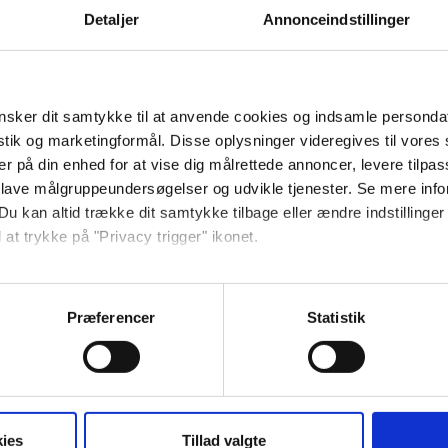
Detaljer
Annonceindstillinger
ngerichtet von der Bornholmer
sker dit samtykke til at anvende cookies og indsamle personda
istik og marketingformål. Disse oplysninger videregives til vore
er på din enhed for at vise dig målrettede annoncer, levere tilpas
 lave målgruppeundersøgelser og udvikle tjenester. Se mere inf
(2 Betten), große und gut ausgestattete
Du kan altid trække dit samtykke tilbage eller ændre indstillinger
t Doppelbett (2 Betten) und Badezimmer.
 at trykke på "Privacy trigger" ikonet.
nem Balkon oder einer Terrasse mit
V und ein eigener Grill sind in jedem
så gerne:
d zwischen 44 und 50 m2 groß.
sninger om din placering, der kan være nøjagtig inden for få me
Præferencer
Statistik
 baseret på en scanning af dens unikke karakteristika (fingerprin
ebsitet.
se vores indhold og annoncer, til at vise dig funktioner til sociale
oplysninger om din brug af vores hjemmeside med vores partnere i
ies
Tillad valgte