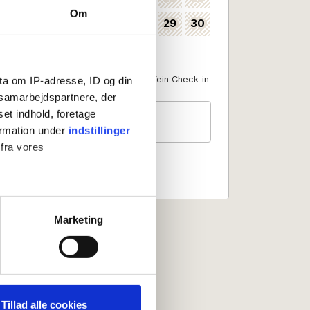
Om
24
25
26
27
28
29
30
35
31
36
Als Anreisedatum verfügbar
Kein Check-in
ta om IP-adresse, ID og din
s samarbejdspartnere, der
set indhold, foretage
Gäste
2 Personen
ormation under
indstillinger
 fra vores
ter
Marketing
ting)
 medier og til at analysere
nden for sociale medier,
Tillad alle cookies