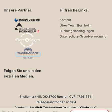
Unsere Partner:
Hilfreiche Links:
Kontakt
Über Team Bornholm
Buchungsbedingungen
Datenschutz-Grundverordnung
Folgen Sie uns in den
sozialen Medien:
facebook
instagram
Snellemark 45, DK-3700 Rønne | CVR: 17261681 |
Rejsegarantifonden nr. 964
Produced by
Visit Technology Group
with
Citybreak™