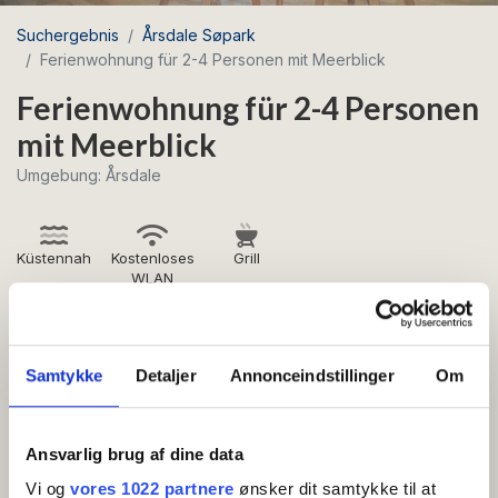
Suchergebnis
Årsdale Søpark
Ferienwohnung für 2-4 Personen mit Meerblick
Ferienwohnung für 2-4 Personen
mit Meerblick
Umgebung: Årsdale
Küstennah
Kostenloses
Grill
WLAN
Schöne Ferienwohnung mit Meerblick, eingerichtet
von der Bornholmer Designerin Pernille Bülow.
Samtykke
Detaljer
Annonceindstillinger
Om
Eingangshalle, Wohnzimmer mit Schlafsofa (2 Betten),
große und gut ausgestattete Küche mit Geschirrspüler,
Ansvarlig brug af dine data
Schlafzimmer mit Doppelbett (2 Betten) und
Vi og
vores 1022 partnere
ønsker dit samtykke til at