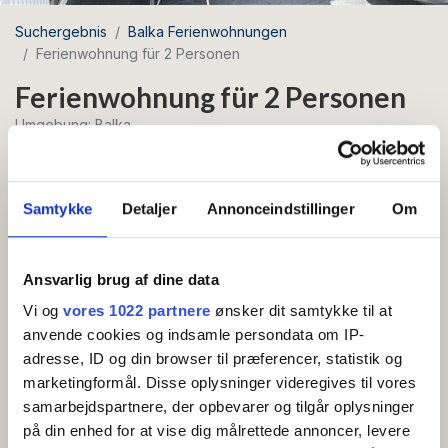
Suchergebnis
Balka Ferienwohnungen
Ferienwohnung für 2 Personen
Ferienwohnung für 2 Personen
Umgebung: Balka
Kostenloses
Samtykke
Detaljer
Annonceindstillinger
Om
WLAN
Schöne und einladende Wohnung von 26 m2 mit
Ansvarlig brug af dine data
eigener Sonnenterrasse nach Südwesten, nur 400
Vi og
vores 1022 partnere
ønsker dit samtykke til at
Meter vom schönen Sandstrand von Balka
anvende cookies og indsamle persondata om IP-
entfernt.
adresse, ID og din browser til præferencer, statistik og
marketingformål. Disse oplysninger videregives til vores
Wohnung im Erdgeschoss mit Vorraum, Küche mit
samarbejdspartnere, der opbevarer og tilgår oplysninger
Kaffeemaschine, Wasserkocher und Kühlschrank mit
på din enhed for at vise dig målrettede annoncer, levere