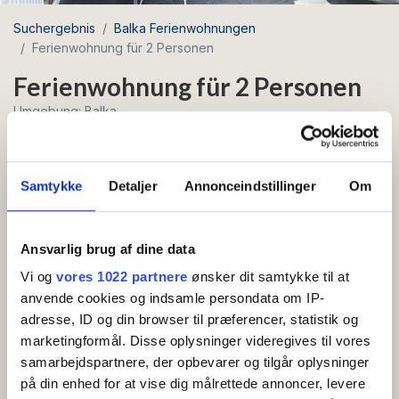
Suchergebnis
Balka Ferienwohnungen
Ferienwohnung für 2 Personen
Ferienwohnung für 2 Personen
Umgebung: Balka
Kostenloses
Samtykke
Detaljer
Annonceindstillinger
Om
WLAN
Schöne und einladende Wohnung von 26 m2 mit
Ansvarlig brug af dine data
eigener Sonnenterrasse nach Südwesten, nur 400
Vi og
vores 1022 partnere
ønsker dit samtykke til at
Meter vom schönen Sandstrand von Balka
anvende cookies og indsamle persondata om IP-
entfernt.
adresse, ID og din browser til præferencer, statistik og
marketingformål. Disse oplysninger videregives til vores
Wohnung im Erdgeschoss mit Vorraum, Küche mit
samarbejdspartnere, der opbevarer og tilgår oplysninger
Kaffeemaschine, Wasserkocher und Kühlschrank mit
på din enhed for at vise dig målrettede annoncer, levere