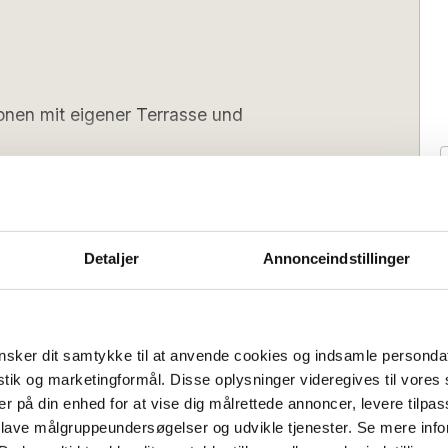
nen mit eigener Terrasse und
 in dieser gemütlichen Ferienwohnung in
. Hier erwarten Sie eine ruhige
er Terrasse und alles, was Sie für einen
Detaljer
Annonceindstillinger
en.
Schlafplätze - Schlafboden:
2
:
Schlafplätze - Schlafsofa:
2
ll ausgestatteten Küche, ein gepflegtes
sker dit samtykke til at anvende cookies og indsamle personda
binierter Wohn- und Schlafbereich mit
istik og marketingformål. Disse oplysninger videregives til vore
z. Vom Wohnbereich führt eine Treppe
Anreisetag
er på din enhed for at vise dig målrettede annoncer, levere tilpas
 Deckenhöhe und zwei Schlafplätzen.
Flexibel
Flexibel
(Nebensaison):
 lave målgruppeundersøgelser og udvikle tjenester. Se mere inf
s):
15:00
Check-out (spätestens):
10:00