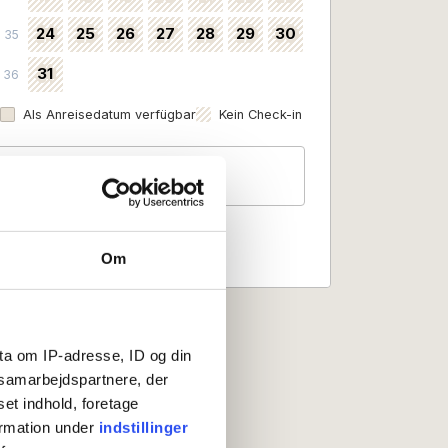
24
25
26
27
28
29
30
35
31
36
Als Anreisedatum verfügbar
Kein Check-in
Gäste
2 Personen
Om
ta om IP-adresse, ID og din
s samarbejdspartnere, der
set indhold, foretage
ormation under
indstillinger