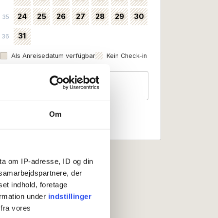
24
25
26
27
28
29
30
35
31
36
Als Anreisedatum verfügbar
Kein Check-in
Gäste
2 Personen
Om
ta om IP-adresse, ID og din
s samarbejdspartnere, der
set indhold, foretage
ormation under
indstillinger
 fra vores