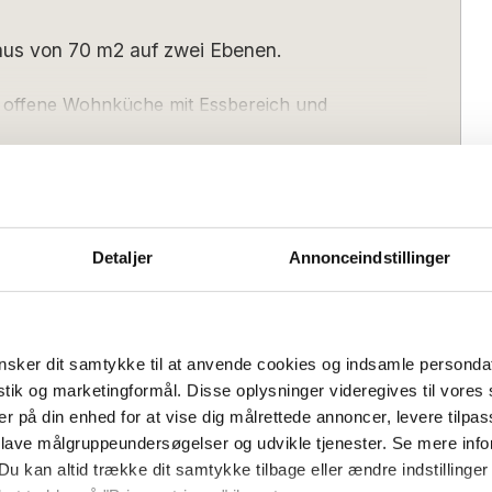
aus von 70 m2 auf zwei Ebenen.
e offene Wohnküche mit Essbereich und
rme und Wohlbefinden verspricht. Die
er anderem eine Kaffeemaschine,
ierfach und Geschirrspüler. Vom
einer überdachten Terrasse mit Grill, die
e zu verlegen und die Lungen mit der
Detaljer
Annonceindstillinger
 Wohnzimmer aus hat man Zugang zu zwei
Größe (m²):
70
) und einem Badezimmer mit Dusche, WC
 gelangen Sie in die erste Etage der
mit einer weichen Sofaecke (1
sker dit samtykke til at anvende cookies og indsamle personda
erhaltung bietet. Von diesem Wohnzimmer
Anreisetag
istik og marketingformål. Disse oplysninger videregives til vore
en Balkon, der Sie zu Momenten im
Sonntag
Flexibel
(Nebensaison):
er på din enhed for at vise dig målrettede annoncer, levere tilpas
dt.
s):
15:00
Check-out (spätestens):
10:00
 lave målgruppeundersøgelser og udvikle tjenester. Se mere inf
Du kan altid trække dit samtykke tilbage eller ændre indstillinger