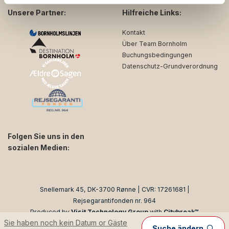
Unsere Partner:
Hilfreiche Links:
Kontakt
Über Team Bornholm
Buchungsbedingungen
Datenschutz-Grundverordnung
Folgen Sie uns in den
sozialen Medien:
facebook
instagram
Snellemark 45, DK-3700 Rønne | CVR: 17261681 |
Rejsegarantifonden nr. 964
Produced by
Visit Technology Group
with
Citybreak™
Sie haben noch kein Datum or Gäste
Information & Reservation System
Suche ändern