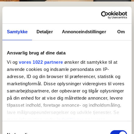
Suchergebnis
Klintely
Ferienhaus für 6-8 Personen
Ferienhaus für 6-8 Personen
Samtykke
Detaljer
Annonceindstillinger
Om
Kostenloses
WLAN
Ansvarlig brug af dine data
Vi og
vores 1022 partnere
ønsker dit samtykke til at
Ferienhaus mit Terrasse und Meerblick
anvende cookies og indsamle persondata om IP-
adresse, ID og din browser til præferencer, statistik og
Die Ferienhäuser sind 78 m2 groß und wie folgt
marketingformål. Disse oplysninger videregives til vores
eingerichtet: Küche mit Geschirrspüler. Die Küche ist
samarbejdspartnere, der opbevarer og tilgår oplysninger
Mehr anzeigen
mit dem Wohnzimmer verbunden, von wo aus man
på din enhed for at vise dig målrettede annoncer, levere
einen Blick auf das Meer und eine Treppe zum Loft (2
tilpasset indhold, foretage annonce- og indholdsmåling,
AMENITIES
Betten) hat. Ein TV und ein Holzofen befinden sich im
lave målgruppeundersøgelser og udvikle tjenester. Se
Wohnzimmer. 2 Schlafzimmer mit je 1 Doppelbett und
mere information under
indstillinger
og i vores
1 Schlafzimmer mit 2 Einzelbetten. Badezimmer mit
persondatapolitik. Du kan altid trække dit samtykke
Samtykkevalg
Kapazität
Dusche, WC, Fußbodenheizung, Trockner und
tilbage eller ændre indstillinger fra vores