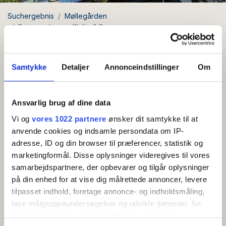
Suchergebnis
Møllegården
Ferienwohnung (1) für 2 Personen
Ferienwohnung (1) für 2
Personen
Samtykke
Detaljer
Annonceindstillinger
Om
Ansvarlig brug af dine data
Kostenloses
WLAN
Vi og
vores 1022 partnere
ønsker dit samtykke til at
anvende cookies og indsamle persondata om IP-
Schöne Ferienwohnung von 35 m2 für 2 Personen.
adresse, ID og din browser til præferencer, statistik og
marketingformål. Disse oplysninger videregives til vores
Die Wohnung ist wie folgt eingerichtet: Eingangshalle
samarbejdspartnere, der opbevarer og tilgår oplysninger
mit Eingang zum Badezimmer. Küche mit Essbereich
på din enhed for at vise dig målrettede annoncer, levere
Mehr anzeigen
für 2 Personen. Helles und gut ausgestattetes
tilpasset indhold, foretage annonce- og indholdsmåling,
Wohnzimmer mit TV. Die Nische bietet Platz für 2
lave målgruppeundersøgelser og udvikle tjenester. Se
AMENITIES
Personen. Die Wohnung befindet sich im 1. Stock mit
mere information under
indstillinger
og i vores