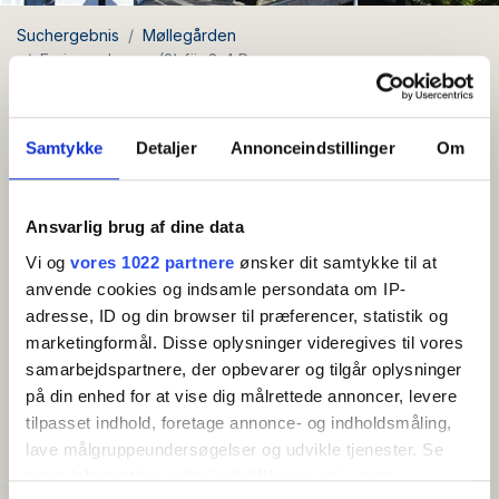
Suchergebnis
Møllegården
Ferienwohnung (2) für 2-4 Personen
Ferienwohnung (2) für 2-4
Personen
Samtykke
Detaljer
Annonceindstillinger
Om
Ansvarlig brug af dine data
Kostenloses
WLAN
Vi og
vores 1022 partnere
ønsker dit samtykke til at
anvende cookies og indsamle persondata om IP-
Schöne Ferienwohnung von 48 m2 für 2-4
adresse, ID og din browser til præferencer, statistik og
Personen
marketingformål. Disse oplysninger videregives til vores
samarbejdspartnere, der opbevarer og tilgår oplysninger
Mehr anzeigen
på din enhed for at vise dig målrettede annoncer, levere
Eingangshalle mit Eingang zum Badezimmer. Große
tilpasset indhold, foretage annonce- og indholdsmåling,
Küche mit Essbereich für 4 Personen. Schönes
AMENITIES
lave målgruppeundersøgelser og udvikle tjenester. Se
großes und gut ausgestattetes Wohnzimmer mit TV.
mere information under
indstillinger
og i vores
Die Nische bietet Platz für 2 Personen. Schönes