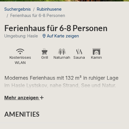
Suchergebnis
Rubinhusene
Ferienhaus für 6-8 Personen
Ferienhaus für 6-8 Personen
Umgebung: Hasle
Auf Karte zeigen
Kostenloses
Grill
Naturnah
Sauna
Kamin
WLAN
Modernes Ferienhaus mit 132 m² in ruhiger Lage
im Hasle Lystskov, nahe Strand, See und Natur.
Mehr anzeigen
Freuen Sie sich auf einen schönen Urlaub in diesem
großzügigen Ferienhaus, das mitten in der
AMENITIES
wunderschönen Natur bei Hasle liegt. Hier wohnen
Sie in der Nähe des Rubinsøen, des Hasle Strandes
sowie der zahlreichen Wander- und Radwege durch