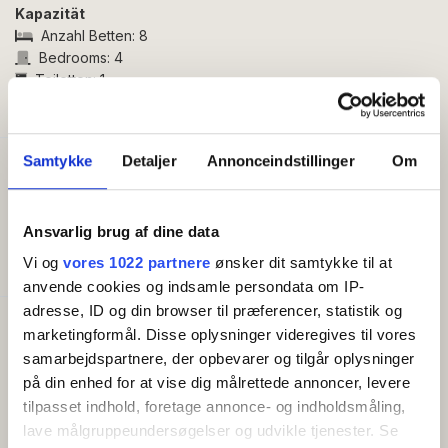
Kapazität
den Hasle Lystskov. Gleichzeitig sind der gemütliche
Anzahl Betten:
8
Hafenbereich von Hasle, die Räucherei, Geschäfte
Bedrooms:
4
und Restaurants schnell erreichbar.
Toiletten:
1
Duschen:
1
Das Ferienhaus ist wie folgt aufgeteilt:
Vom Eingangsbereich aus gelangen Sie in den
Samtykke
Detaljer
Annonceindstillinger
Om
Hauswirtschaftsraum, ein großes Badezimmer mit WC,
Gut zu wissen
Waschbecken, Dusche, Badewanne und Sauna sowie
Anreisetag (Hochsaison):
Sonntag
in den hellen Wohnbereich mit offener Decke bis zum
Anreisetag (Nebensaison):
Flexibel
Ansvarlig brug af dine data
Dachfirst und schönem Lichteinfall durch die großen
Check-in (frühestens):
3 pm
Fensterflächen.
Check-out (spätestens):
10 am
Vi og
vores 1022 partnere
ønsker dit samtykke til at
anvende cookies og indsamle persondata om IP-
Der Wohnbereich umfasst Küche, Essplatz und ein
adresse, ID og din browser til præferencer, statistik og
gemütliches Wohnzimmer mit Sofas, Sesseln,
Ausstattung
marketingformål. Disse oplysninger videregives til vores
Fernseher und Kaminofen. Die Küche ist gut
Kostenloses WLAN
samarbejdspartnere, der opbevarer og tilgår oplysninger
Geschirrspüler
ausgestattet und verfügt unter anderem über
på din enhed for at vise dig målrettede annoncer, levere
Waschmaschine
Kaffeemaschine, Wasserkocher und Geschirrspüler.
tilpasset indhold, foretage annonce- og indholdsmåling,
Kamin
Vom Wohnbereich aus haben Sie direkten Zugang zur
lave målgruppeundersøgelser og udvikle tjenester. Se
Balkon/Terrasse