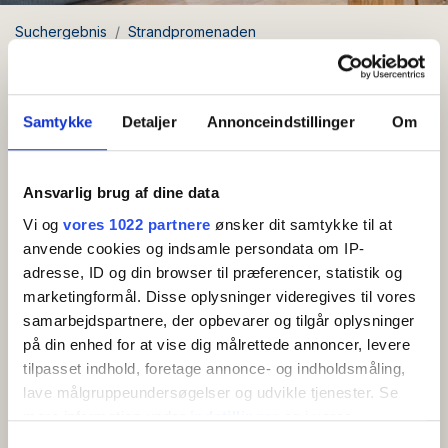
Suchergebnis
Strandpromenaden
Ferienwohnung (1A) für 4-6 Personen mit Meerblick
Ferienwohnung (1A) für 4-6
Personen mit Meerblick
Samtykke
Detaljer
Annonceindstillinger
Om
Umgebung: Sandvig
Ansvarlig brug af dine data
Vi og
vores 1022 partnere
ønsker dit samtykke til at
Kostenloses
anvende cookies og indsamle persondata om IP-
WLAN
adresse, ID og din browser til præferencer, statistik og
marketingformål. Disse oplysninger videregives til vores
Schöne Luxuswohnung von 110m2 mit
samarbejdspartnere, der opbevarer og tilgår oplysninger
beeindruckendem Meerblick
på din enhed for at vise dig målrettede annoncer, levere
tilpasset indhold, foretage annonce- og indholdsmåling,
Mehr anzeigen
Große und schöne Luxuswohnung von 110 m2 auf
lave målgruppeundersøgelser og udvikle tjenester. Se
zwei Ebenen. Das Erdgeschoss ist wie folgt
mere information under
indstillinger
og i vores
AMENITIES
eingerichtet: Vom Eingangsbereich aus betreten Sie die
persondatapolitik. Du kan altid trække dit samtykke
Samtykkevalg