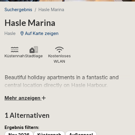
Suchergebnis
Hasle Marina
Hasle Marina
Hasle
Auf Karte zeigen
Küstennah
Stadtlage
Kostenloses
WLAN
Beautiful holiday apartments in a fantastic and
central location directly on Hasle Harbour.
Beautiful sunsets and a wonderful harbor
Mehr anzeigen
atmosphere await you!
1 Alternativen
Hasle Marina has a unique location in the idyllic fishing
village of Hasle on the west coast of Bornholm. Here
Ergebnis filtern:
you can stay in modern holiday apartments on two
Neu 2026
Küstennah
Außenpool