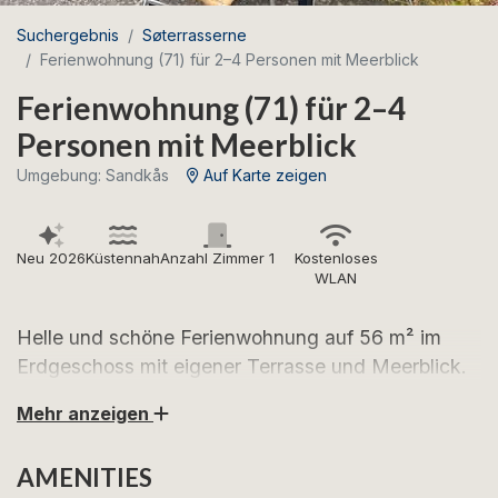
Suchergebnis
Søterrasserne
Ferienwohnung (71) für 2–4 Personen mit Meerblick
Ferienwohnung (71) für 2–4
Personen mit Meerblick
Umgebung: Sandkås
Auf Karte zeigen
Neu 2026
Küstennah
Anzahl Zimmer 1
Kostenloses
WLAN
Helle und schöne Ferienwohnung auf 56 m² im
Erdgeschoss mit eigener Terrasse und Meerblick.
Mehr anzeigen
Freuen Sie sich auf erholsame Urlaubstage in dieser
einladenden Ferienwohnung mit attraktiver Lage in
AMENITIES
Sandkås – nur wenige Schritte vom Strand entfernt