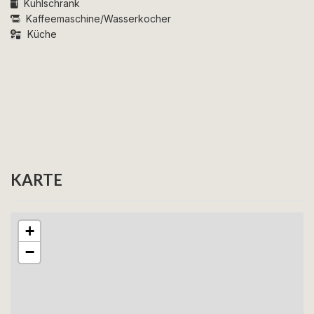
Kühlschrank
Hinweis:
Die Wohnung liegt im Erdgeschoss, aber es
Kaffeemaschine/Wasserkocher
gibt Treppen zum Gebäude.
Küche
Adresse:
Tejnvej 74, Wohnung 71, 3770 Allinge-
Sandvig
KARTE
+
−