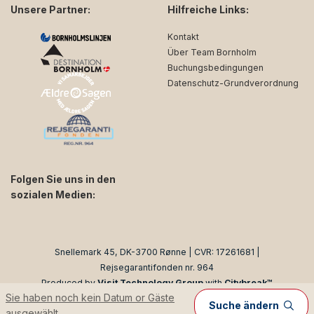
Unsere Partner:
Hilfreiche Links:
Kontakt
Über Team Bornholm
Buchungsbedingungen
Datenschutz-Grundverordnung
Folgen Sie uns in den
sozialen Medien:
facebook
instagram
Snellemark 45, DK-3700 Rønne | CVR: 17261681 |
Rejsegarantifonden nr. 964
Produced by
Visit Technology Group
with
Citybreak™
Sie haben noch kein Datum or Gäste
Information & Reservation System
Suche ändern
ausgewählt