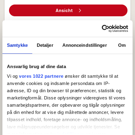
Süden nach Tejn – ein charmantes kleines Fischerdorf
Ansicht
mit Brauerei und Street Food.
Hinweis zu Haustieren:
In Søterrasserne gibt es
einige Wohnungen, in denen Haustiere willkommen
sind. Dies wird bei der jeweiligen Wohnung klar
Samtykke
Detaljer
Annonceindstillinger
Om
angegeben, wenn Haustiere erlaubt sind. Wenn Sie
Haustiere mitbringen, denken Sie daran, dies bei der
Buchung anzugeben.
Ansvarlig brug af dine data
Vi og
vores 1022 partnere
ønsker dit samtykke til at
Adresse:
Tejnvej 74, 3770 Allinge-Sandvig
anvende cookies og indsamle persondata om IP-
Ferienwohnung (71) für 2–4 Personen mit
adresse, ID og din browser til præferencer, statistik og
Meerblick
marketingformål. Disse oplysninger videregives til vores
Sandkås
Auf Karte zeigen
samarbejdspartnere, der opbevarer og tilgår oplysninger
Helle und schöne Ferienwohnung auf 56 m² im
på din enhed for at vise dig målrettede annoncer, levere
tilpasset indhold, foretage annonce- og indholdsmåling,
Erdgeschoss mit eigener Terrasse und Meerblick.
lave målgruppeundersøgelser og udvikle tjenester. Se
2 Betten
1 Schlafzimmer
Neu 2026
mere information under
indstillinger
og i vores