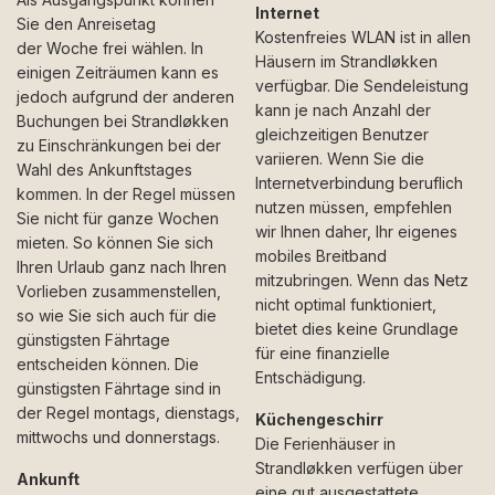
Internet
Sie den Anreisetag
Kostenfreies WLAN ist in allen
der Woche frei wählen. In
Häusern im Strandløkken
einigen Zeiträumen kann es
verfügbar. Die Sendeleistung
jedoch aufgrund der anderen
kann je nach Anzahl der
Buchungen bei Strandløkken
gleichzeitigen Benutzer
zu Einschränkungen bei der
variieren. Wenn Sie die
Wahl des Ankunftstages
Internetverbindung beruflich
kommen. In der Regel müssen
nutzen müssen, empfehlen
Sie nicht für ganze Wochen
wir Ihnen daher, Ihr eigenes
mieten. So können Sie sich
mobiles Breitband
Ihren Urlaub ganz nach Ihren
mitzubringen. Wenn das Netz
Vorlieben zusammenstellen,
nicht optimal funktioniert,
so wie Sie sich auch für die
bietet dies keine Grundlage
günstigsten Fährtage
für eine finanzielle
entscheiden können. Die
Entschädigung.
günstigsten Fährtage sind in
der Regel montags, dienstags,
Küchengeschirr
mittwochs und donnerstags.
Die Ferienhäuser in
Strandløkken verfügen über
Ankunft
eine gut ausgestattete