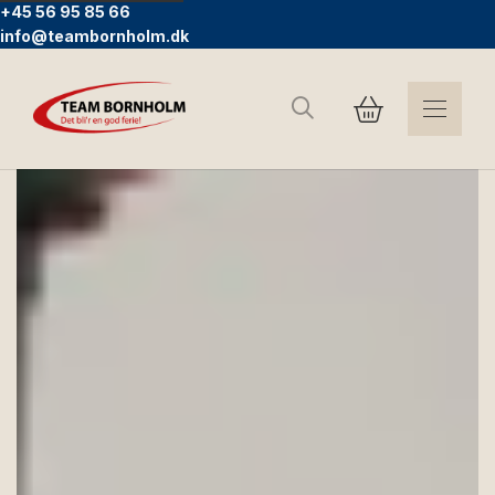
+45 56 95 85 66
info@teambornholm.dk
Suchen