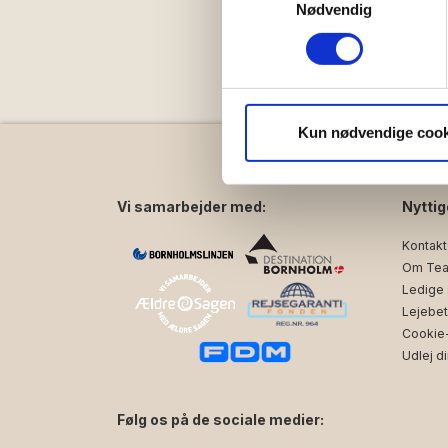
Indsamle præcise oply
Nødvendig
Identificere din enhed
Dine valg anvendes på hele w
Vi bruger cookies til at tilpas
vores trafik. Vi deler også 
Kun nødvendige cook
annonceringspartnere og anal
dem, eller som de har indsaml
Vi samarbejder med:
Nyttig
Kontakt
Om Tea
Ledige s
Lejebet
Cookie- 
Udlej di
Følg os på de sociale medier: