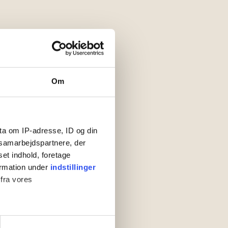
Om
nd tilgængelighed
ta om IP-adresse, ID og din
s samarbejdspartnere, der
set indhold, foretage
ormation under
indstillinger
 fra vores