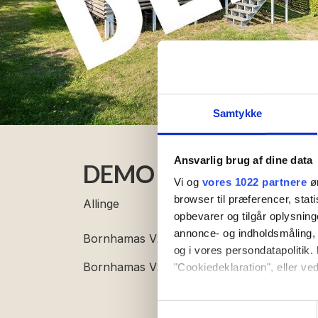
Samtykke
Ansvarlig brug af dine data
DEMO - Bornhamas V
Vi og
vores 1022 partnere
øn
browser til præferencer, stat
Allinge
opbevarer og tilgår oplysning
annonce- og indholdsmåling,
Bornhamas V2
og i vores persondatapolitik. 
Bornhamas V2
"Cookiedeklaration", eller ved
Hvis du tillader det, vil vi og
Samtykkevalg