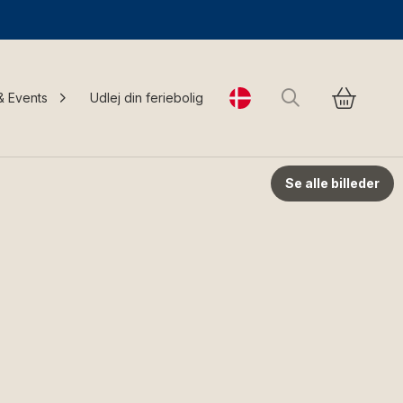
Søg
& Events
Udlej din feriebolig
Change language
Se alle billeder