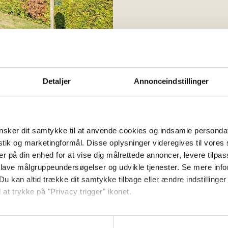
Detaljer
Annonceindstillinger
2
Fi
sker dit samtykke til at anvende cookies og indsamle personda
istik og marketingformål. Disse oplysninger videregives til vore
er på din enhed for at vise dig målrettede annoncer, levere tilpas
 lave målgruppeundersøgelser og udvikle tjenester. Se mere inf
Du kan altid trække dit samtykke tilbage eller ændre indstillinger
 at trykke på "Privacy trigger" ikonet.
så gerne: