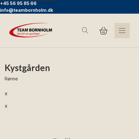
+45 56 95 85 66
info@teambornholm.dk
Søg
Kystgården
Rønne
x
x