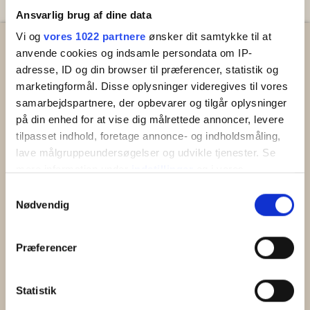
Ansvarlig brug af dine data
Vi og
vores 1022 partnere
ønsker dit samtykke til at
anvende cookies og indsamle persondata om IP-
adresse, ID og din browser til præferencer, statistik og
Vi samarbejder med:
Nyttige links:
marketingformål. Disse oplysninger videregives til vores
samarbejdspartnere, der opbevarer og tilgår oplysninger
Kontakt os
på din enhed for at vise dig målrettede annoncer, levere
Om Team Bornholm
tilpasset indhold, foretage annonce- og indholdsmåling,
Ledige stillinger
lave målgruppeundersøgelser og udvikle tjenester. Se
Lejebetingelser
Cookie- og privatlivspolitik
mere information under
indstillinger
og i vores
Udlej din feriebolig
persondatapolitik. Du kan altid trække dit samtykke
Samtykkevalg
tilbage eller ændre indstillinger fra vores
Nødvendig
"Cookiedeklaration", eller ved at trykke på "Privacy
trigger" ikonet.
Præferencer
Hvis du tillader det, vil vi også gerne:
Følg os på de sociale
Indsamle præcise oplysninger om din placering,
medier:
Statistik
der kan være nøjagtig inden for få meter