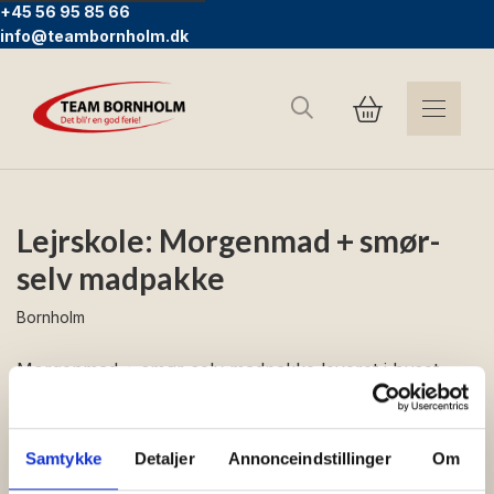
+45 56 95 85 66
info@teambornholm.dk
Søg
Lejrskole: Morgenmad + smør-
selv madpakke
Bornholm
Morgenmad + smør-selv madpakke leveret i huset
Samtykke
Detaljer
Annonceindstillinger
Om