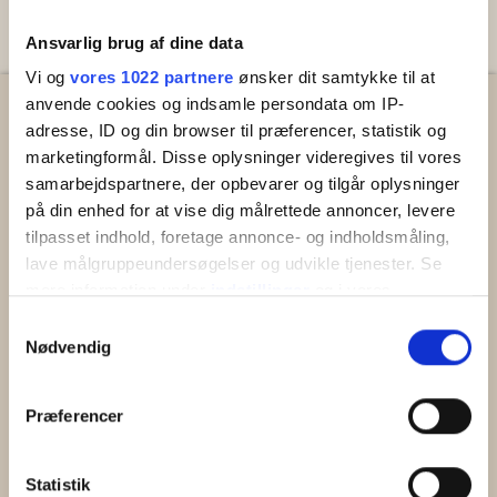
Ansvarlig brug af dine data
Vi og
vores 1022 partnere
ønsker dit samtykke til at
anvende cookies og indsamle persondata om IP-
adresse, ID og din browser til præferencer, statistik og
marketingformål. Disse oplysninger videregives til vores
Vi samarbejder med:
Nyttige links:
samarbejdspartnere, der opbevarer og tilgår oplysninger
Kontakt os
på din enhed for at vise dig målrettede annoncer, levere
Om Team Bornholm
tilpasset indhold, foretage annonce- og indholdsmåling,
Ledige stillinger
lave målgruppeundersøgelser og udvikle tjenester. Se
Lejebetingelser
mere information under
indstillinger
og i vores
Cookie- og privatlivspolitik
persondatapolitik. Du kan altid trække dit samtykke
Samtykkevalg
Udlej din feriebolig
tilbage eller ændre indstillinger fra vores
Nødvendig
"Cookiedeklaration", eller ved at trykke på "Privacy
trigger" ikonet.
Præferencer
Hvis du tillader det, vil vi også gerne:
Følg os på de sociale
Indsamle præcise oplysninger om din placering,
Statistik