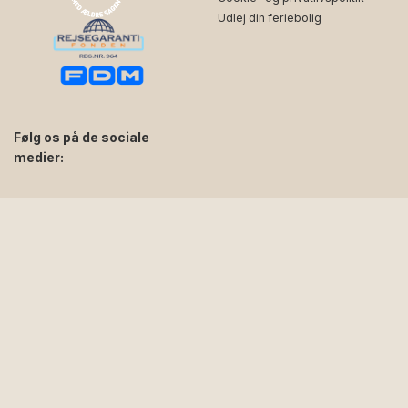
Udlej din feriebolig
Følg os på de sociale
medier:
facebook
instagram
Tilmeld dig vores nyhedsbrev og modtag
tilbud, tips og ferieinspiration direkte i din
indbakke 🌞
Fornavn
E-mail