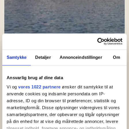
Hjem
Lejrskole på Bornholm
Rejse & Info
Gratis rejse med DSB
Samtykke
Detaljer
Annonceindstillinger
Om
Gratis rejse med DSB
Ansvarlig brug af dine data
Lejrskoler har gratis rejse til Bornholm
Vi og
vores 1022 partnere
ønsker dit samtykke til at
Når I skal på lejrskolerejse tilbyder DSB jer gratis rejse til
anvende cookies og indsamle persondata om IP-
Bornholm. I kan rejse gratis ad to ruter:
adresse, ID og din browser til præferencer, statistik og
marketingformål. Disse oplysninger videregives til vores
Køge - Rønne
samarbejdspartnere, der opbevarer og tilgår oplysninger
• Tog til Køge
på din enhed for at vise dig målrettede annoncer, levere
• Færge fra Køge til Rønne
tilpasset indhold, foretage annonce- og indholdsmåling,