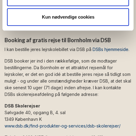
eleverne.
for sociale medier, annonceringspartnere og
analysepartnere. Vores partnere kan kombinere disse
Kun nødvendige cookies
For elever, der er fyldt 18 år, gælder de almindelige regler om
data med andre oplysninger, du har givet dem, eller som
pas/billed-ID.
de har indsamlet fra din brug af deres tjenester.
Booking af gratis rejse til Bornholm via DSB
I kan bestille jeres lejrskolebillet via DSB på
DSBs hjemmeside
.
DSB booker jer ind i den rækkefølge, som de modtager
bestillingerne. Da Bornholm er et attraktivt rejsemål for
lejrskoler, er det en god idé at bestille jeres rejse så tidligt som
muligt - og under alle omstændigheder kræver DSB, at det skal
ske senest 10 uger (71 dage) inden afrejse. I kan kontakte
DSBs skolerejseafdeling på følgende adresse:
DSB Skolerejser
Sølvgade 40, opgang B, 4. sal
1349 København K
www.dsb.dk/find-produkter-og-services/dsb-skolerejser/