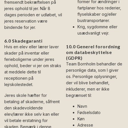
former for ændringer i
fremsendt bekræftelsen på
fartplaner hos rederier,
jeres ophold til jer. Når 8
flyselskaber og/eller
dages perioden er udløbet, vil
bustransportører.
jeres reservation være
Krig, sygdomme eller
bindende for jer.
usædvanligt vejr.
6.0 Skadegaranti
10.0 Generel forordning
Hvis en elev eller lærer laver
om databeskyttelse
skader på inventar eller
(GDPR)
ferieboligerne under jeres
Team Bornholm behandler de
ophold, beder vi jer om straks
personlige data, som I giver
at meddele dette til
os. Personlige oplysninger,
receptionen på
der vil blive behandlet,
lejrskolestedet.
inkluderer, men er ikke
Jeres skole hæfter for
begrænset til:
betaling af skaderne, såfremt
Navn
den skadevoldende
Fødselsdato
elev/lærer ikke selv kan eller
Køn
vil betale erstatning for
Adresse
skaden. Bemærk i denne