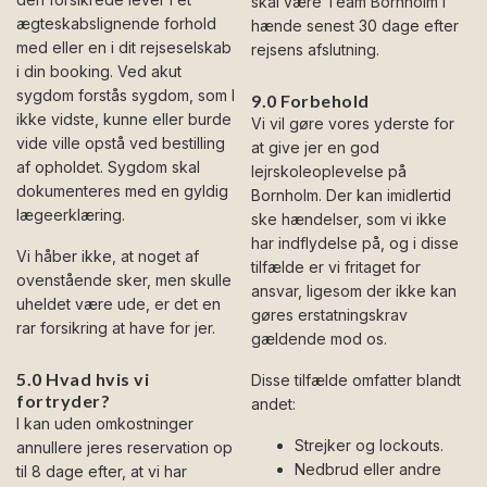
skal være Team Bornholm i
ægteskabslignende forhold
hænde senest 30 dage efter
med eller en i dit rejseselskab
rejsens afslutning.
i din booking. Ved akut
sygdom forstås sygdom, som I
9.0 Forbehold
ikke vidste, kunne eller burde
Vi vil gøre vores yderste for
vide ville opstå ved bestilling
at give jer en god
af opholdet. Sygdom skal
lejrskoleoplevelse på
dokumenteres med en gyldig
Bornholm. Der kan imidlertid
lægeerklæring.
ske hændelser, som vi ikke
har indflydelse på, og i disse
Vi håber ikke, at noget af
tilfælde er vi fritaget for
ovenstående sker, men skulle
ansvar, ligesom der ikke kan
uheldet være ude, er det en
gøres erstatningskrav
rar forsikring at have for jer.
gældende mod os.
5.0 Hvad hvis vi
Disse tilfælde omfatter blandt
fortryder?
andet:
I kan uden omkostninger
Strejker og lockouts.
annullere jeres reservation op
Nedbrud eller andre
til 8 dage efter, at vi har