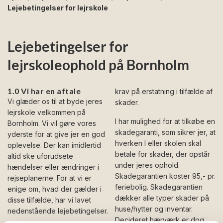
Lejebetingelser for lejrskole
Lejebetingelser for
lejrskoleophold på Bornholm
1.0 Vi har en aftale
krav på erstatning i tilfælde af
Vi glæder os til at byde jeres
skader.
lejrskole velkommen på
I har mulighed for at tilkøbe en
Bornholm. Vi vil gøre vores
skadegaranti, som sikrer jer, at
yderste for at give jer en god
hverken I eller skolen skal
oplevelse. Der kan imidlertid
betale for skader, der opstår
altid ske uforudsete
under jeres ophold.
hændelser eller ændringer i
Skadegarantien koster 95,- pr.
rejseplanerne. For at vi er
feriebolig. Skadegarantien
enige om, hvad der gælder i
dækker alle typer skader på
disse tilfælde, har vi lavet
huse/hytter og inventar.
nedenstående lejebetingelser.
Decideret hærværk er dog