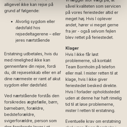
alligevel ikke kan rejse på
såvel kvaliteten som servicen
grund af følgende:
på vores feriesteder altid er
meget høj. Hvis I oplever
Alvorlig sygdom eller
andet, hører vi meget gerne
dødsfald hos
fra jer - også selvom fejlen
rejsedeltagerene – eller
blev rettet på feriestedet.
jeres nærtstående
Klager
Erstatning udbetales, hvis du
Hvis I ikke får løst
med rimelighed ikke kan
problemerne, så kontakt
gennemføre din rejse, fordi
Team Bornholm på telefon
du, dit rejseselskab eller en af
eller mail. I mister retten til at
dine nærmeste er ramt af akut
klage, hvis I ikke giver
sygdom eller dødsfald.
feriestedet besked direkte.
Hvis I forlader opholdsstedet
Ved nærtstående forstås den
uden at denne har haft rimelig
forsikredes ægtefælle, børn,
tid til at løse problemerne,
børnebørn, forældre,
mister I retten til erstatning.
bedsteforældre,
svigerforældre, person som
Eventuelle krav om erstatning
den forsikrede lever i et