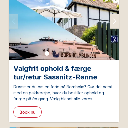
Valgfrit ophold & færge
tur/retur Sassnitz-Rønne
Drømmer du om en ferie på Bornholm? Gør det nemt
med en pakkerejse, hvor du bestiller ophold og
færge på én gang. Vælg blandt alle vores
overnatningssteder og bestil samtidigt den favorable
pakkerejsebillet fra Bornholmslinjen.
Book nu