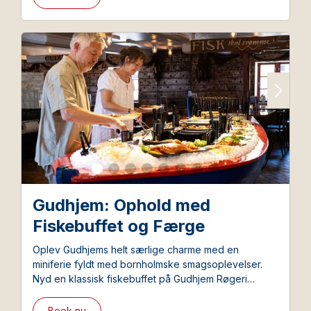
Gudhjem: Ophold med
Fiskebuffet og Færge
Oplev Gudhjems helt særlige charme med en
miniferie fyldt med bornholmske smagsoplevelser.
Nyd en klassisk fiskebuffet på Gudhjem Røgeri
kombineret med overnatning i hyggelige omgivelser
tæt på havn og klippekyst.
Book nu