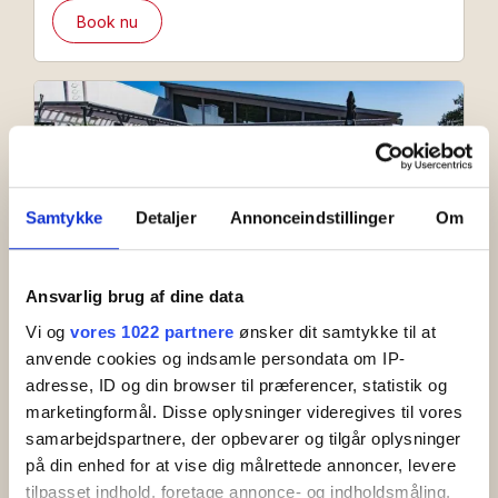
overnatning og festivalentré med i pakken.
Book nu
Samtykke
Detaljer
Annonceindstillinger
Om
Ansvarlig brug af dine data
Vi og
vores 1022 partnere
ønsker dit samtykke til at
Bornholm all-inclusive
anvende cookies og indsamle persondata om IP-
adresse, ID og din browser til præferencer, statistik og
Hotel Abildgaard er et af Bornholms mest populære
marketingformål. Disse oplysninger videregives til vores
feriesteder, smukt beliggende i Sandkås på
samarbejdspartnere, der opbevarer og tilgår oplysninger
Nordbornholm. Nyd en ferie med morgenmad og
aftenbuffet inkl. drikkevarer, afslapning ved den
på din enhed for at vise dig målrettede annoncer, levere
opvarmede pool og nem adgang til stranden.
tilpasset indhold, foretage annonce- og indholdsmåling,
Book nu