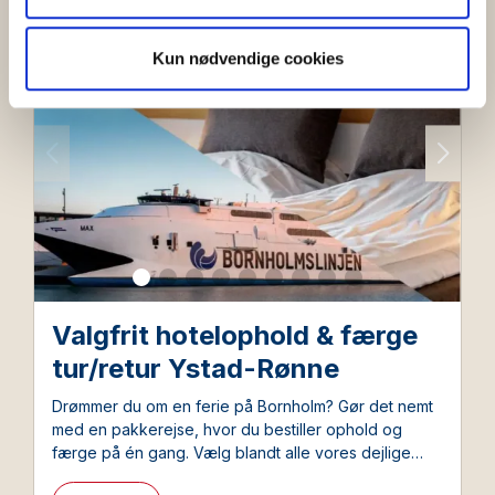
Book nu
for sociale medier, annonceringspartnere og
analysepartnere. Vores partnere kan kombinere disse
Kun nødvendige cookies
data med andre oplysninger, du har givet dem, eller som
de har indsamlet fra din brug af deres tjenester.
Valgfrit hotelophold & færge
tur/retur Ystad-Rønne
Drømmer du om en ferie på Bornholm? Gør det nemt
med en pakkerejse, hvor du bestiller ophold og
færge på én gang. Vælg blandt alle vores dejlige
hoteller og bestil samtidigt den favorable