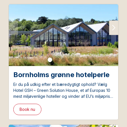
Bornholms grønne hotelperle
Er du på udkig efter et bæredygtigt ophold? Vælg
Hotel GSH – Green Solution House, et af Europas 10
mest miljøvenlige hoteller og vinder af EU’s miljøpris.
Hotellet ligger tæt på både skov og strand og byder
på et perfekt afbræk i smukke omgivelser.
Book nu