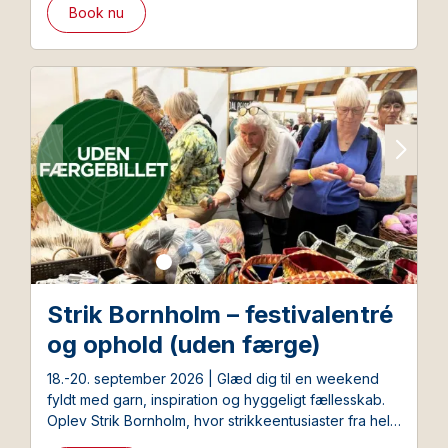
overnatning og færgebillet med i pakken.
Book nu
Strik Bornholm – festivalentré
og ophold (uden færge)
18.-20. september 2026 | Glæd dig til en weekend
fyldt med garn, inspiration og hyggeligt fællesskab.
Oplev Strik Bornholm, hvor strikkeentusiaster fra hele
Norden mødes til inspirerende dage – og få både