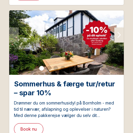
Sommerhus & færge tur/retur
– spar 10%
Drømmer du om sommerhusidyl på Bornholm - med
tid til nærvær, afslapning og oplevelser i naturen?
Med denne pakkerejse vælger du selv dit
sommerhus og din færgeafgang og samtidigt sparer
du 10% på selve opholdet.
Book nu