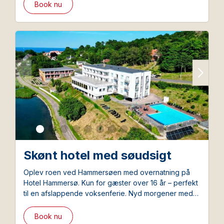
pakkerejsebillet fra Bornholmslinjen.
Book nu
Skønt hotel med søudsigt
Oplev roen ved Hammersøen med overnatning på
Hotel Hammersø. Kun for gæster over 16 år – perfekt
til en afslappende voksenferie. Nyd morgener med
naturskøn udsigt, en opvarmet pool og adgang til
smukke vandreruter. Færgebillet tur/retur til Bornholm
Book nu