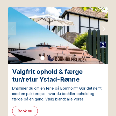
Valgfrit ophold & færge
tur/retur Ystad-Rønne
Drømmer du om en ferie på Bornholm? Gør det nemt
med en pakkerejse, hvor du bestiller ophold og
færge på én gang. Vælg blandt alle vores
overnatningssteder og bestil samtidigt den favorable
pakkerejsebillet fra Bornholmslinjen.
Book nu