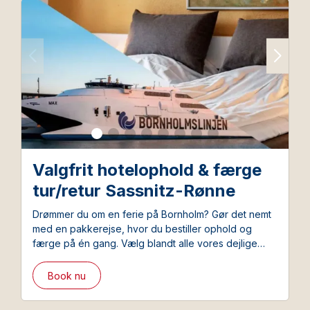
Valgfrit hotelophold & færge
tur/retur Sassnitz-Rønne
Drømmer du om en ferie på Bornholm? Gør det nemt
med en pakkerejse, hvor du bestiller ophold og
færge på én gang. Vælg blandt alle vores dejlige
hoteller og bestil samtidigt den favorable
pakkerejsebillet fra Bornholmslinjen.
Book nu