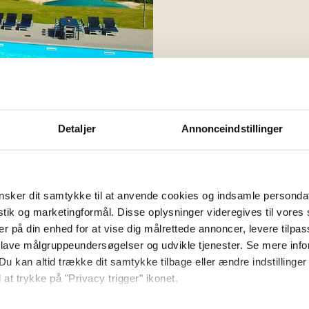
Detaljer
Annonceindstillinger
g færge pakke
Fi
sker dit samtykke til at anvende cookies og indsamle personda
ark!
istik og marketingformål. Disse oplysninger videregives til vore
er på din enhed for at vise dig målrettede annoncer, levere tilpas
egeplads og fantastisk udsigt
 lave målgruppeundersøgelser og udvikle tjenester. Se mere inf
og fuld af feriestemning
Du kan altid trække dit samtykke tilbage eller ændre indstillinger
 at trykke på "Privacy trigger" ikonet.
lm med ophold i naturskønne Gudhjem Feriepark
 og par, der vil slappe af, udforske og nyde dansk idyl.