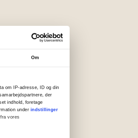
Om
nd tilgængelighed
ta om IP-adresse, ID og din
s samarbejdspartnere, der
set indhold, foretage
ormation under
indstillinger
 fra vores