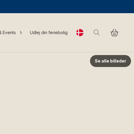
Søg
& Events
Udlej din feriebolig
Change language
Se alle billeder