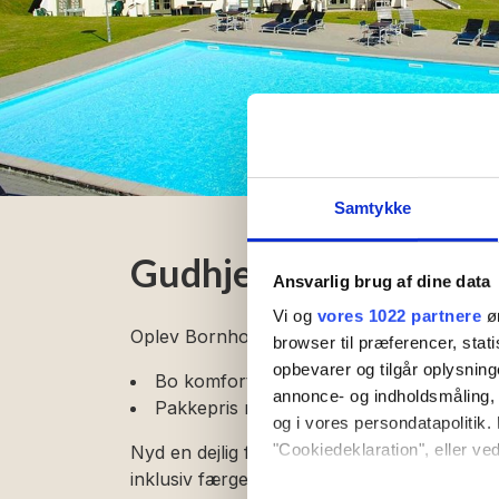
Samtykke
Gudhjem feriepark o
Ansvarlig brug af dine data
Vi og
vores 1022 partnere
øn
Oplev Bornholms charme i Gudhjem Feriep
browser til præferencer, stat
opbevarer og tilgår oplysning
Bo komfortabelt tæt på havet med pool, l
annonce- og indholdsmåling,
Pakkepris med færge – nemt, prisvenligt 
og i vores persondatapolitik. 
"Cookiedeklaration", eller ved
Nyd en dejlig ferie på solskinsøen Bornho
inklusiv færge tur/retur. Perfekt til familier