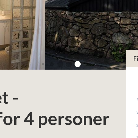
F
t -
or 4 personer