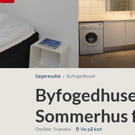
Søgeresultat
Byfogedhuset
Byfogedhuse
Sommerhus f
Område: Svaneke
Vis på kort