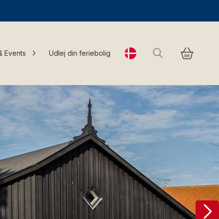
Søg
& Events
Udlej din feriebolig
Change language