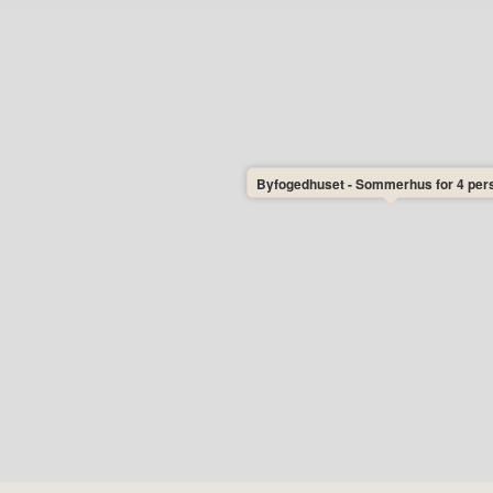
ust er lørdag ankomst-/afrejsedag. I øvrige
ge ankomstdag på ugen. I nogle perioder
 på Byfogedhuset dog være begrænsninger
ngspunkt heller ikke leje for hele uger.
rien helt efter dit valg, ligesom du kan
 billigste færgedage er som regel
Byfogedhuset - Sommerhus for 4 per
å ankomstdagen. Afrejse senest kl. 10:00
 rengøring som vand- og elforbrug er