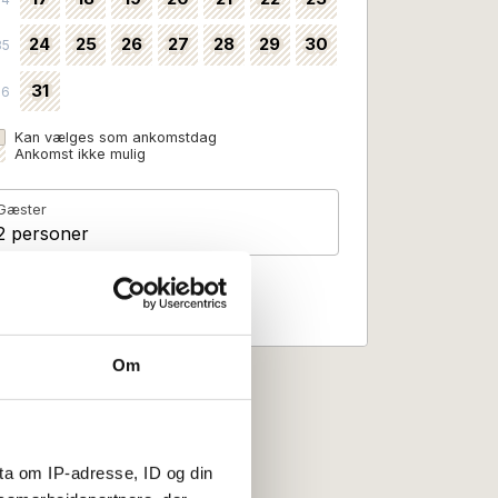
24
25
26
27
28
29
30
35
31
36
Kan vælges som ankomstdag
Ankomst ikke mulig
Gæster
2 personer
Om
ta om IP-adresse, ID og din