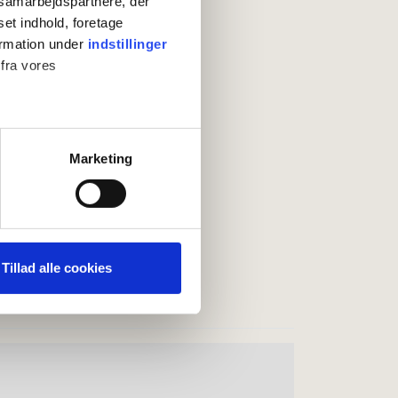
s samarbejdspartnere, der
set indhold, foretage
ormation under
indstillinger
 fra vores
ter
Marketing
ting)
 medier og til at analysere
nden for sociale medier,
Tillad alle cookies
e oplysninger, du har givet