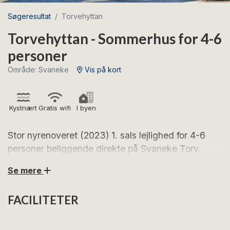
Søgeresultat
Torvehyttan
Torvehyttan - Sommerhus for 4-6
personer
Område: Svaneke
Vis på kort
Kystnært
Gratis wifi
I byen
Stor nyrenoveret (2023) 1. sals lejlighed for 4-6
personer beliggende direkte på Svaneke Torv.
Se mere
Torvehyttan ligger direkte på Svaneke Torv med det
skønne torveliv. Glæd dig til en skøn 1. sals lejlighed
FACILITETER
med flot indretning og smukke bjælker under loftet.
Vælg Torvehyttan, hvis du ønsker en ferie midt i hjertet
af Svaneke, hvor du kommer helt tæt på