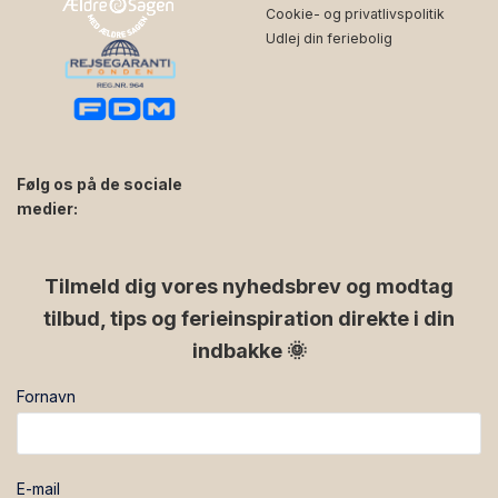
onsdage og torsdage.
Cookie- og privatlivspolitik
* Ankomst- og afrejsetidspunkter: Du har adgang til
Udlej din feriebolig
Æblehuset fra klokken 16:00 på ankomstdagen. Vi
beder dig venligst forlade Æblehuset senest klokken
10:00 på afrejsedagen.
Følg os på de sociale
medier:
facebook
instagram
Tilmeld dig vores nyhedsbrev og modtag
tilbud, tips og ferieinspiration direkte i din
indbakke 🌞
Fornavn
E-mail