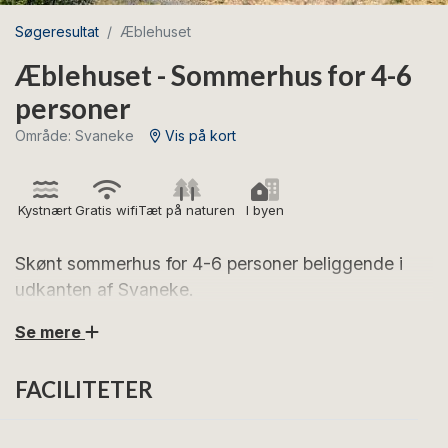
Søgeresultat
Æblehuset
Æblehuset - Sommerhus for 4-6
personer
Område: Svaneke
Vis på kort
Kystnært
Gratis wifi
Tæt på naturen
I byen
Skønt sommerhus for 4-6 personer beliggende i
udkanten af Svaneke.
Se mere
Æblehuset er et dejligt feriehus for 4-6 personer
beliggende i Svaneke. Feriehuset har en lys indretning
FACILITETER
med mange hyggelige detaljer. Fra stuen er der udgang
til en skøn lille gårdhave, hvor du kan nyde, at
Svaneke er den by på Bornholm med flest