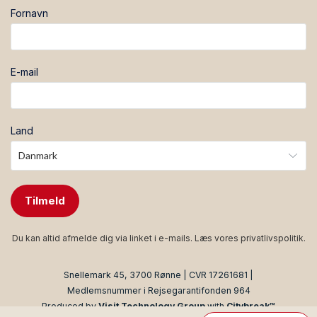
Fornavn
E-mail
Land
Tilmeld
Du kan altid afmelde dig via linket i e-mails. Læs vores
privatlivspolitik
.
Snellemark 45, 3700 Rønne | CVR 17261681 |
Medlemsnummer i Rejsegarantifonden 964
Produced by
Visit Technology Group
with
Citybreak™