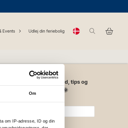
Søg
& Events
Udlej din feriebolig
Change language
hedsbrev og modtag tilbud, tips og
ion direkte i din indbakke 🌞
Om
ta om IP-adresse, ID og din
s samarbejdspartnere, der