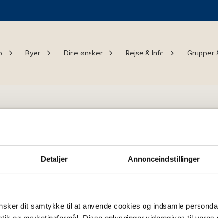
o
Byer
Dine ønsker
Rejse & Info
Grupper 
Tilmeld dig vores ny
e links:
ferieinspirat
Detaljer
Annonceindstillinger
 os
Fornavn
m Bornholm
tillinger
ingelser
sker dit samtykke til at anvende cookies og indsamle personda
og privatlivspolitik
E-mail
istik og marketingformål. Disse oplysninger videregives til vore