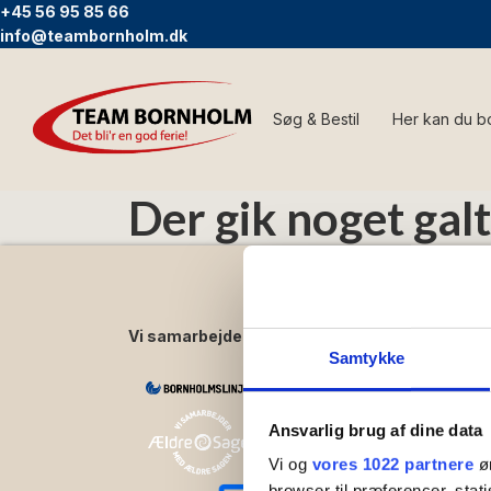
+45 56 95 85 66
info@teambornholm.dk
Søg & Bestil
Her kan du b
Der gik noget galt
Vi samarbejder med:
Nyttig
Samtykke
Kontakt
Om Tea
Ledige s
Ansvarlig brug af dine data
Lejebet
Vi og
vores 1022 partnere
øn
Cookie- 
browser til præferencer, stat