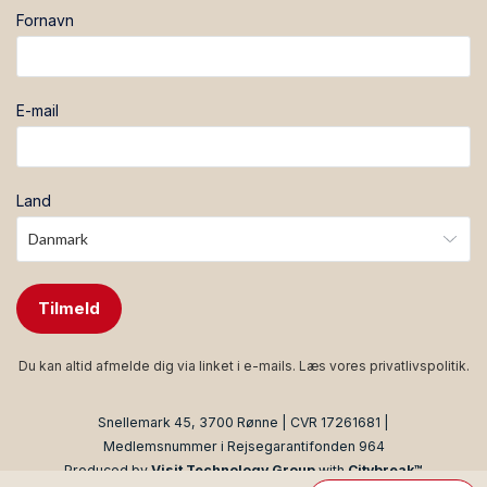
Fornavn
E-mail
Land
Tilmeld
Du kan altid afmelde dig via linket i e-mails. Læs vores
privatlivspolitik
.
Snellemark 45, 3700 Rønne | CVR 17261681 |
Medlemsnummer i Rejsegarantifonden 964
Produced by
Visit Technology Group
with
Citybreak™