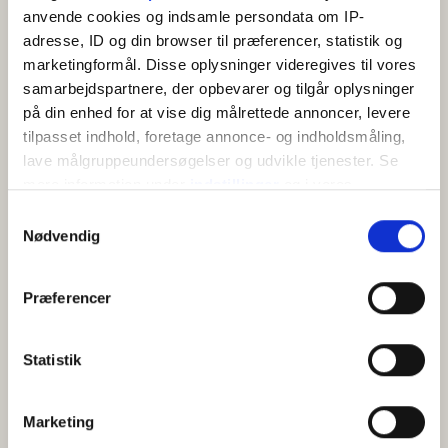
Kaffemaskine/elkedel
anvende cookies og indsamle persondata om IP-
Køkken
adresse, ID og din browser til præferencer, statistik og
marketingformål. Disse oplysninger videregives til vores
samarbejdspartnere, der opbevarer og tilgår oplysninger
på din enhed for at vise dig målrettede annoncer, levere
tilpasset indhold, foretage annonce- og indholdsmåling,
lave målgruppeundersøgelser og udvikle tjenester. Se
mere information under
indstillinger
og i vores
persondatapolitik. Du kan altid trække dit samtykke
Samtykkevalg
tilbage eller ændre indstillinger fra vores
KORT
Nødvendig
"Cookiedeklaration", eller ved at trykke på "Privacy
trigger" ikonet.
Præferencer
+
Hvis du tillader det, vil vi også gerne:
−
Indsamle præcise oplysninger om din placering,
Statistik
der kan være nøjagtig inden for få meter
Identificere din enhed baseret på en scanning af
Marketing
dens unikke karakteristika (fingerprinting)