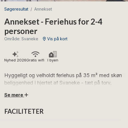
Søgeresultat
Annekset
Annekset - Feriehus for 2-4
personer
Område: Svaneke
Vis på kort
Nyhed 2026
Gratis wifi
I byen
Hyggeligt og velholdt feriehus på 35 m² med skøn
beliggenhed i hjertet af Svaneke - tæt på torv,
butikker og spisesteder.
Se mere
Glæd jer til afslappende feriedage i dette hyggelige
FACILITETER
feriehus, der ligger i Svanekes stemningsfulde, små
gader. Her bor I i kort gåafstand til byens torv, gode
spisesteder, indkøbsmuligheder og spændende