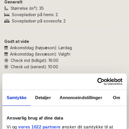
Generelt
specialbutikker - perfekt til en ferie, hvor det hele er
Størrelse (m²):
35
lige i nærheden.
Sovepladser på hems:
2
Sovepladser på sovesofa:
2
Feriehuset er indrettet således:
Lyst og rummeligt opholdsrum med spiseplads, tv og
sovesofa samt udgang til egen træterrasse med
Godt at vide
havemøbler – ideel til morgenkaffen, lette måltider og
Ankomstdag (højsæson):
Lørdag
hyggelige pauser. Fra opholdsrummet er der adgang til
Ankomstdag (lavsæson):
Valgfri
en hyggelig hems med to sovepladser.
Check ind (tidligst):
16:00
Check ud (senest):
10:00
Det flotte og veludstyrede køkken har alt, hvad I
behøver til almindelig madlavning. Badeværelset er
funktionelt indrettet med brusekabine, wc og
Faciliteter
håndvask.
Gratis wifi
Samtykke
Detaljer
Annonceindstillinger
Om
Altan/terrasse
TV
Adresse:
Bagergade 4, 3740 Svaneke
Fryser
Ansvarlig brug af dine data
Køleskab
Sovesofa
Vi og
vores 1022 partnere
ønsker dit samtykke til at