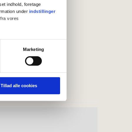
set indhold, foretage
ormation under
indstillinger
 fra vores
ter
Marketing
ting)
 medier og til at analysere
nden for sociale medier,
Tillad alle cookies
e oplysninger, du har givet