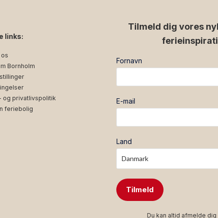
Tilmeld dig vores ny
e links:
ferieinspirat
 os
Fornavn
m Bornholm
tillinger
ingelser
og privatlivspolitik
E-mail
n feriebolig
Land
Tilmeld
Du kan altid afmelde dig 