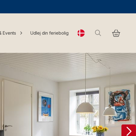
Søg
& Events
Udlej din feriebolig
Change language