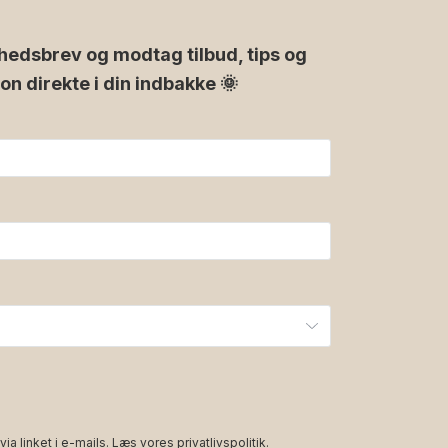
hedsbrev og modtag tilbud, tips og
ion direkte i din indbakke 🌞
via linket i e-mails. Læs vores
privatlivspolitik
.