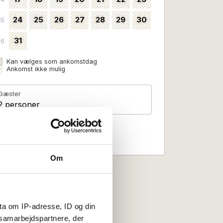
24
25
26
27
28
29
30
35
31
36
Kan vælges som ankomstdag
Ankomst ikke mulig
Gæster
2 personer
Om
ta om IP-adresse, ID og din
s samarbejdspartnere, der