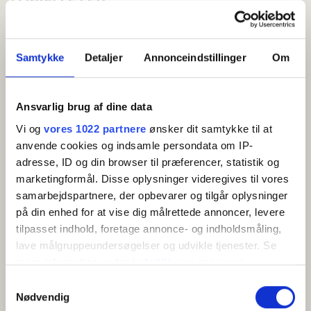
Generelt
Senge i alt:
2
Samtykke
Detaljer
Annonceindstillinger
Om
Godt at vide
Ansvarlig brug af dine data
Morgenmad inkluderet
Vi og
vores 1022 partnere
ønsker dit samtykke til at
anvende cookies og indsamle persondata om IP-
adresse, ID og din browser til præferencer, statistik og
Faciliteter
marketingformål. Disse oplysninger videregives til vores
Gratis wifi
samarbejdspartnere, der opbevarer og tilgår oplysninger
Altan/terrasse
på din enhed for at vise dig målrettede annoncer, levere
Køleskab
tilpasset indhold, foretage annonce- og indholdsmåling,
Kaffemaskine/elkedel
lave målgruppeundersøgelser og udvikle tjenester. Se
mere information under
indstillinger
og i vores
persondatapolitik. Du kan altid trække dit samtykke
Samtykkevalg
OM
tilbage eller ændre indstillinger fra vores
Nødvendig