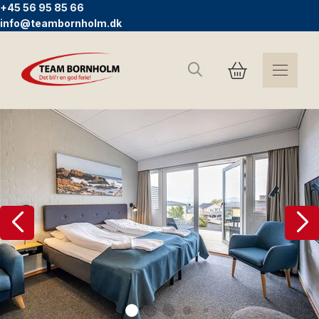
+45 56 95 85 66
info@teambornholm.dk
Søg