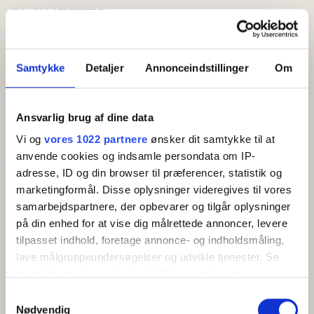
FACILITETER
Generelt
Samtykke
Detaljer
Annonceindstillinger
Om
Senge i alt:
1
Ansvarlig brug af dine data
Godt at vide
Vi og
vores 1022 partnere
ønsker dit samtykke til at
Morgenmad inkluderet
anvende cookies og indsamle persondata om IP-
adresse, ID og din browser til præferencer, statistik og
marketingformål. Disse oplysninger videregives til vores
Faciliteter
Gratis wifi
samarbejdspartnere, der opbevarer og tilgår oplysninger
Altan/terrasse
på din enhed for at vise dig målrettede annoncer, levere
TV
tilpasset indhold, foretage annonce- og indholdsmåling,
lave målgruppeundersøgelser og udvikle tjenester. Se
mere information under
indstillinger
og i vores
persondatapolitik. Du kan altid trække dit samtykke
Samtykkevalg
OM
tilbage eller ændre indstillinger fra vores
Nødvendig