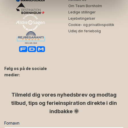
Om Team Bornholm
Ledige stillinger
Lejebetingelser
Cookie- og privatlivspolitik
Udlej din feriebolig
Følg os på de sociale
medier:
facebook
instagram
Tilmeld dig vores nyhedsbrev og modtag
tilbud, tips og ferieinspiration direkte i din
indbakke 🌞
Fornavn