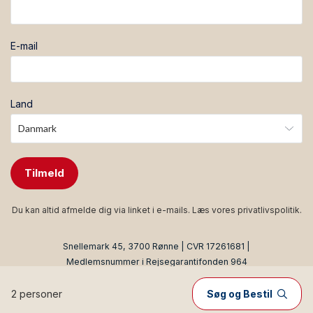
E-mail
Land
Tilmeld
Du kan altid afmelde dig via linket i e-mails. Læs vores
privatlivspolitik
.
Snellemark 45, 3700 Rønne | CVR 17261681 |
Medlemsnummer i Rejsegarantifonden 964
Produced by
Visit Technology Group
with
Citybreak™
Information & Reservation System
2 personer
Søg og Bestil