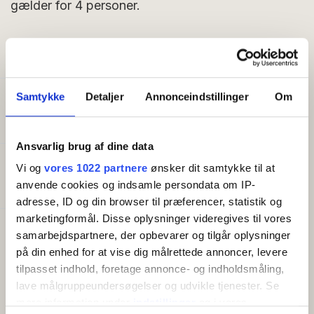
gælder for 4 personer.
FACILITETER
Samtykke
Detaljer
Annonceindstillinger
Om
Generelt
Senge i alt:
4
Ansvarlig brug af dine data
Godt at vide
Vi og
vores 1022 partnere
ønsker dit samtykke til at
Morgenmad inkluderet
anvende cookies og indsamle persondata om IP-
adresse, ID og din browser til præferencer, statistik og
marketingformål. Disse oplysninger videregives til vores
Faciliteter
samarbejdspartnere, der opbevarer og tilgår oplysninger
Gratis wifi
på din enhed for at vise dig målrettede annoncer, levere
Altan/terrasse
tilpasset indhold, foretage annonce- og indholdsmåling,
Køleskab
lave målgruppeundersøgelser og udvikle tjenester. Se
Kaffemaskine/elkedel
mere information under
indstillinger
og i vores