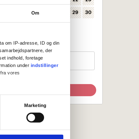
24
25
26
27
28
29
30
Om
35
31
36
Kan vælges som ankomstdag
ta om IP-adresse, ID og din
Ankomst ikke mulig
s samarbejdspartnere, der
Gæster
set indhold, foretage
1 værelse, 2 personer
ormation under
indstillinger
 fra vores
Opdater søgning
ter
Marketing
ting)
 medier og til at analysere