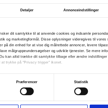
Detaljer
Annonceindstillinger
ove- og opholdsrum (2 sovepladser) og to
-inclusive: Morgenmad samt stor aftensbuffet
sprisen, som gælder for 6 personer.
sker dit samtykke til at anvende cookies og indsamle personda
istik og marketingformål. Disse oplysninger videregives til vore
er på din enhed for at vise dig målrettede annoncer, levere tilpas
 lave målgruppeundersøgelser og udvikle tjenester. Se mere inf
Du kan altid trække dit samtykke tilbage eller ændre indstillinger
 at trykke på "Privacy trigger" ikonet.
så gerne:
sninger om din placering, der kan være nøjagtig inden for få me
Præferencer
Statistik
ret
 baseret på en scanning af dens unikke karakteristika (fingerprin
ebsitet.
Altan/terrasse
se vores indhold og annoncer, til at vise dig funktioner til sociale
Kaffemaskine/elkedel