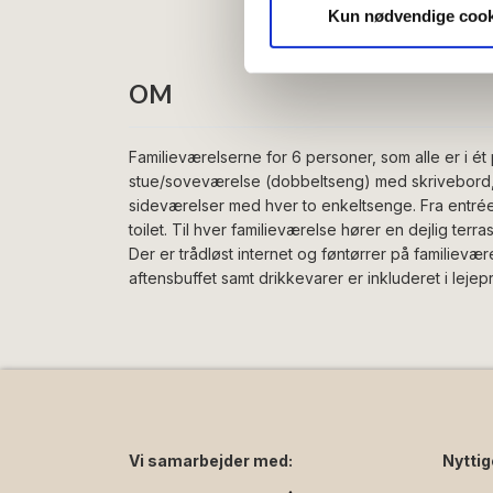
vores trafik. Vi deler også 
Kun nødvendige cook
annonceringspartnere og anal
dem, eller som de har indsaml
OM
Familieværelserne for 6 personer, som alle er i ét 
stue/soveværelse (dobbeltseng) med skrivebord, s
sideværelser med hver to enkeltsenge. Fra entré
toilet. Til hver familieværelse hører en dejlig terras
Der er trådløst internet og føntørrer på familievæ
aftensbuffet samt drikkevarer er inkluderet i lejepr
Vi samarbejder med:
Nyttig