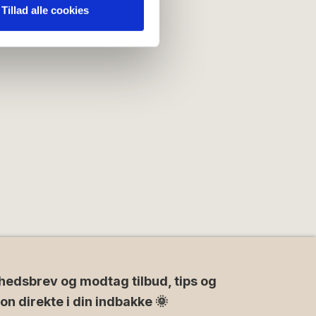
nden for sociale medier,
Tillad alle cookies
e oplysninger, du har givet
hedsbrev og modtag tilbud, tips og
ion direkte i din indbakke 🌞