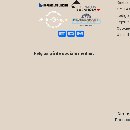
Kontakt
Om Tea
Ledige s
Lejebet
Cookie- 
Udlej di
Følg os på de sociale medier:
facebook
instagram
Snelle
Produce