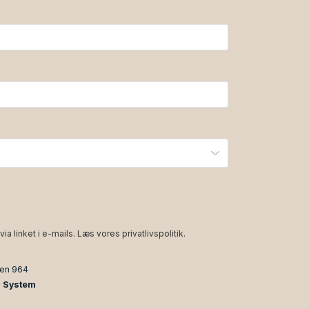
via linket i e-mails. Læs vores
privatlivspolitik
.
den 964
n System