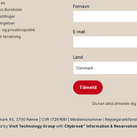
 os
Fornavn
m Bornholm
tillinger
ingelser
og privatlivspolitik
E-mail
n feriebolig
Land
Tilmeld
Du kan altid afmelde dig 
mark 45, 3700 Rønne | CVR 17261681 | Medlemsnummer i Rejsegarantifon
d by
Visit Technology Group
with
Citybreak™ Information & Reservatio