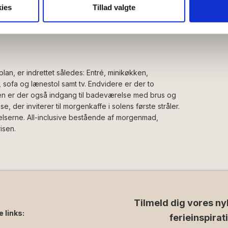
oplysninger om din brug af vores hjemmeside med vores partnere i
ies
Tillad valgte
ysepartnere. Vores partnere kan kombinere disse data med andr
et fra din brug af deres tjenester.
plan, er indrettet således: Entré, minikøkken,
ofa og lænestol samt tv. Endvidere er der to
en er der også indgang til badeværelse med brus og
se, der inviterer til morgenkaffe i solens første stråler.
relserne. All-inclusive bestående af morgenmad,
isen.
Tilmeld dig vores ny
e links:
ferieinspirat