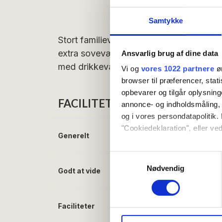
inkluderet
Samtykke
Stort familieværelse med kombineret s
extra soveværelser (4 sovepladser). All
Ansvarlig brug af dine data
med drikkevarer er inkluderet i værelse
Vi og
vores 1022 partnere
øn
browser til præferencer, stat
opbevarer og tilgår oplysning
FACILITETER
annonce- og indholdsmåling,
og i vores persondatapolitik. 
"Cookiedeklaration", eller ved
Generelt
Senge i alt:
6
Hvis du tillader det, vil vi og
Samtykkevalg
Indsamle præcise oply
Nødvendig
Godt at vide
Morgenmad inklude
Identificere din enhed
Dine valg anvendes på hele w
Faciliteter
Gratis wifi
Vi bruger cookies til at tilpas
Køleskab