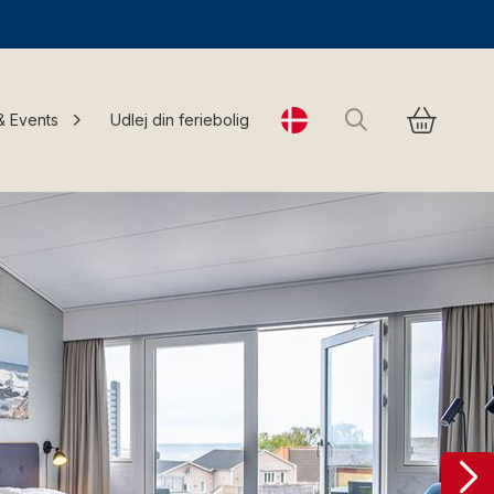
Søg
& Events
Udlej din feriebolig
Change language