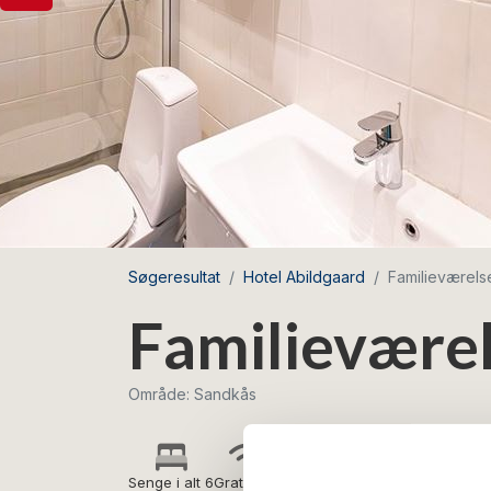
Søgeresultat
Hotel Abildgaard
Familieværels
Familieværel
Område: Sandkås
Senge i alt 6
Gratis wifi
Morgenmad