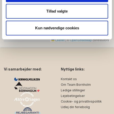
at analysere vores trafik. Vi deler også oplysninger om
din brug af vores hjemmeside med vores partnere inden
Tillad valgte
for sociale medier, annonceringspartnere og
analysepartnere. Vores partnere kan kombinere disse
Kun nødvendige cookies
data med andre oplysninger, du har givet dem, eller som
de har indsamlet fra din brug af deres tjenester.
Leaflet
|
©
OpenStreetMap
contributors
Vi samarbejder med:
Nyttige links:
Kontakt os
Om Team Bornholm
Ledige stillinger
Lejebetingelser
Cookie- og privatlivspolitik
Udlej din feriebolig