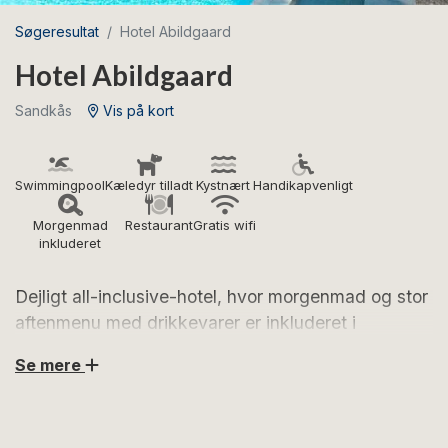
Søgeresultat
Hotel Abildgaard
Hotel Abildgaard
Sandkås
Vis på kort
Swimmingpool
Kæledyr tilladt
Kystnært
Handikapvenligt
Morgenmad
Restaurant
Gratis wifi
inkluderet
Dejligt all-inclusive-hotel, hvor morgenmad og stor
aftenmenu med drikkevarer er inkluderet i
værelsesprisen. Swimmingpool og skøn
Se mere
beliggenhed i Sandkås. Værelser for op til 6
personer med egne terrasser. Eftertragtet feriested
for voksne og børn.