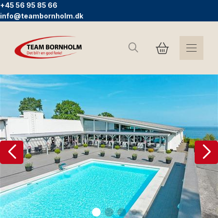
+45 56 95 85 66
info@teambornholm.dk
Søg