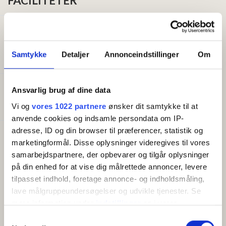
FACILITETER
Generelt
Senge i alt:
2
Samtykke
Detaljer
Annonceindstillinger
Om
Størrelse (m²):
24
Ansvarlig brug af dine data
Godt at vide
Morgenmad inkluderet
Vi og
vores 1022 partnere
ønsker dit samtykke til at
anvende cookies og indsamle persondata om IP-
adresse, ID og din browser til præferencer, statistik og
Faciliteter
marketingformål. Disse oplysninger videregives til vores
Gratis wifi
samarbejdspartnere, der opbevarer og tilgår oplysninger
Altan/terrasse
på din enhed for at vise dig målrettede annoncer, levere
TV
tilpasset indhold, foretage annonce- og indholdsmåling,
Køleskab
lave målgruppeundersøgelser og udvikle tjenester. Se
mere information under
indstillinger
og i vores
persondatapolitik. Du kan altid trække dit samtykke
Samtykkevalg