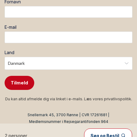
Fornavn
E-mail
Land
Tilmeld
Du kan altid afmelde dig via linket i e-mails. Læs vores
privatlivspolitik
.
Snellemark 45, 3700 Rønne | CVR 17261681 |
Medlemsnummer i Rejsegarantifonden 964
Produced by
Visit Technology Group
with
Citybreak™
Information & Reservation System
2 personer
Søg og Bestil