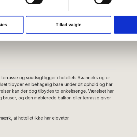
ebsitet.
ret
se vores indhold og annoncer, til at vise dig funktioner til sociale
oplysninger om din brug af vores hjemmeside med vores partnere i
Altan/terrasse
ies
Tillad valgte
ysepartnere. Vores partnere kan kombinere disse data med andr
Køleskab
et fra din brug af deres tjenester.
terrasse og søudsigt ligger i hotellets Søanneks og er
lset tilbyder en behagelig base under dit ophold og har
lser kan der dog tilbydes to enkeltsenge. Værelset har
ruser, og den møblerede balkon eller terrasse giver
ærk, at hotellet ikke har elevator.