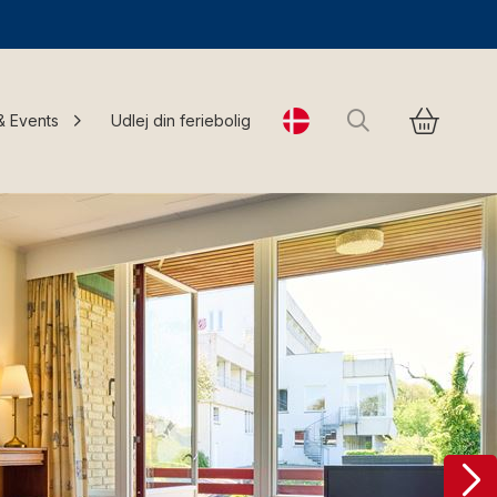
Søg
& Events
Udlej din feriebolig
Change language