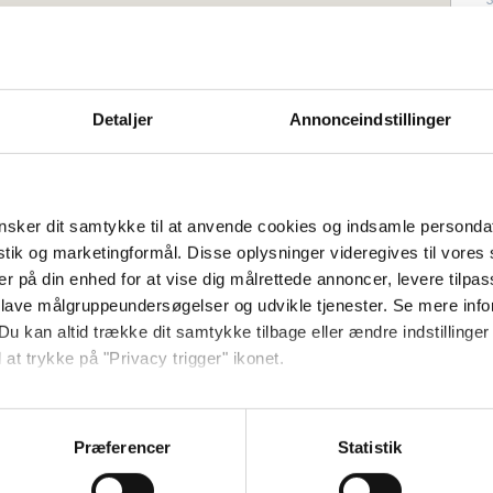
Detaljer
Annonceindstillinger
sker dit samtykke til at anvende cookies og indsamle personda
on eller terrasse – nyd den smukke udsigt
istik og marketingformål. Disse oplysninger videregives til vore
er på din enhed for at vise dig målrettede annoncer, levere tilpas
 lave målgruppeundersøgelser og udvikle tjenester. Se mere inf
Du kan altid trække dit samtykke tilbage eller ændre indstillinger
 at trykke på "Privacy trigger" ikonet.
så gerne:
Størrelse (m²):
21
sninger om din placering, der kan være nøjagtig inden for få me
Præferencer
Statistik
 baseret på en scanning af dens unikke karakteristika (fingerprin