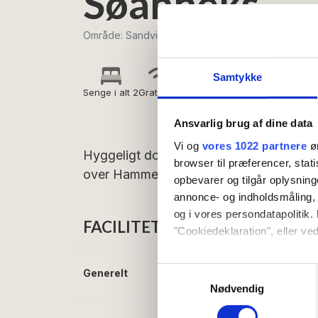
Søanneks
Område: Sandvig
Samtykke
Senge i alt 2
Gratis wifi
Morgenmad
inkluderet
Ansvarlig brug af dine data
Vi og
vores 1022 partnere
øn
Hyggeligt dobbeltværelse med egen balk
browser til præferencer, stat
over Hammersø fra første række.
opbevarer og tilgår oplysning
annonce- og indholdsmåling,
og i vores persondatapolitik. 
FACILITETER
"Cookiedeklaration", eller ved
Hvis du tillader det, vil vi og
Samtykkevalg
Generelt
Senge i alt:
2
Indsamle præcise oply
Nødvendig
Identificere din enhed