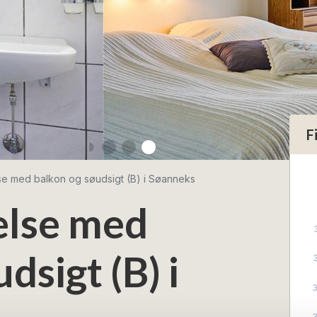
F
e med balkon og søudsigt (B) i Søanneks
lse med
dsigt (B) i