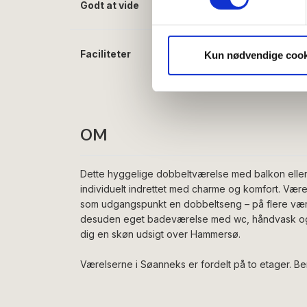
Dine valg anvendes på hele w
Godt at vide
Morgenmad inklude
Vi bruger cookies til at tilpas
vores trafik. Vi deler også 
Faciliteter
Gratis wifi
Kun nødvendige cook
annonceringspartnere og anal
TV
dem, eller som de har indsaml
OM
Dette hyggelige dobbeltværelse med balkon eller 
individuelt indrettet med charme og komfort. Være
som udgangspunkt en dobbeltseng – på flere være
desuden eget badeværelse med wc, håndvask og b
dig en skøn udsigt over Hammersø.
Værelserne i Søanneks er fordelt på to etager. Bem