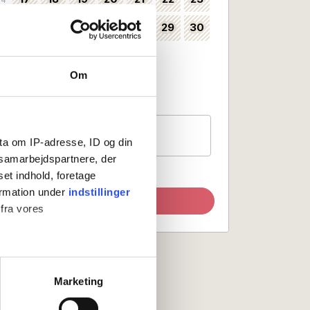
24
25
26
27
28
29
30
35
31
36
Om
Kan vælges som ankomstdag
Ankomst ikke mulig
Gæster
1 værelse, 2 personer
ta om IP-adresse, ID og din
s samarbejdspartnere, der
set indhold, foretage
ormation under
indstillinger
Opdater søgning
 fra vores
ter
Marketing
ting)