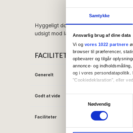
Samtykke
Hyggeligt dobbeltværelse med fransk al
udsigt mod landsiden og Hammersø.
Ansvarlig brug af dine data
Vi og
vores 1022 partnere
øn
browser til præferencer, stat
FACILITETER
opbevarer og tilgår oplysning
annonce- og indholdsmåling,
og i vores persondatapolitik. 
Generelt
Størrelse (m²):
14
"Cookiedeklaration", eller ved
Hvis du tillader det, vil vi og
Godt at vide
Morgenmad inklude
Samtykkevalg
Indsamle præcise oply
Nødvendig
Identificere din enhed
Faciliteter
Gratis wifi
Dine valg anvendes på hele w
TV
Vi bruger cookies til at tilpas