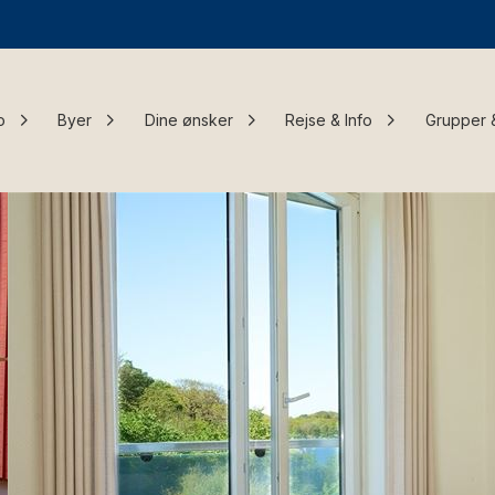
o
Byer
Dine ønsker
Rejse & Info
Grupper 