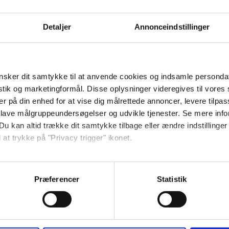
Detaljer
Annonceindstillinger
tan eller balkon – komfortabel base med
sker dit samtykke til at anvende cookies og indsamle personda
istik og marketingformål. Disse oplysninger videregives til vore
er på din enhed for at vise dig målrettede annoncer, levere tilpas
 lave målgruppeundersøgelser og udvikle tjenester. Se mere inf
Du kan altid trække dit samtykke tilbage eller ændre indstillinger
 at trykke på "Privacy trigger" ikonet.
så gerne:
ret
sninger om din placering, der kan være nøjagtig inden for få me
Præferencer
Statistik
 baseret på en scanning af dens unikke karakteristika (fingerprin
Altan/terrasse
ebsitet.
Køleskab
se vores indhold og annoncer, til at vise dig funktioner til sociale