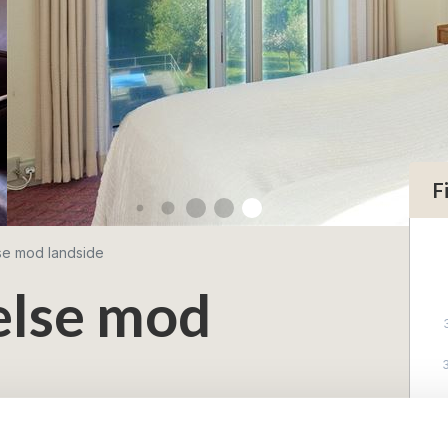
F
se mod landside
else mod