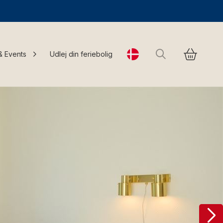
Søg
& Events
Udlej din feriebolig
Change language