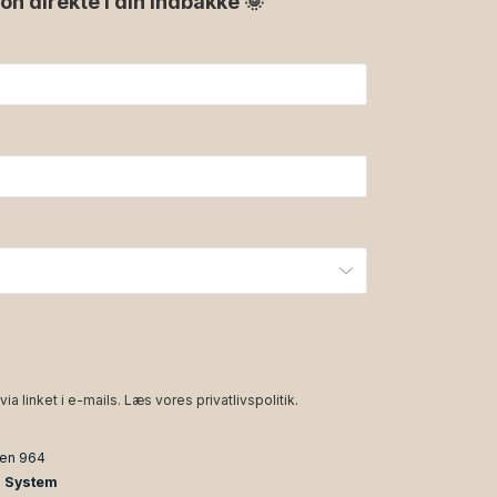
ion direkte i din indbakke 🌞
via linket i e-mails. Læs vores
privatlivspolitik
.
den 964
n System