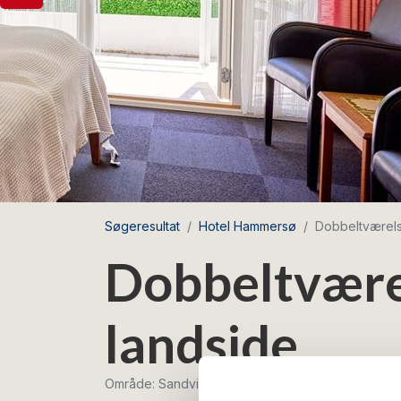
Søgeresultat
Hotel Hammersø
Dobbeltværel
Dobbeltvær
landside
Område: Sandvig