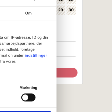
24
25
26
27
28
29
30
35
Om
31
36
Kan vælges som ankomstdag
Ankomst ikke mulig
ta om IP-adresse, ID og din
s samarbejdspartnere, der
Gæster
set indhold, foretage
1 værelse, 2 personer
ormation under
indstillinger
 fra vores
Opdater søgning
ter
Marketing
ting)
 medier og til at analysere