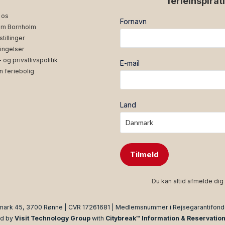
ferieinspirat
 os
Fornavn
m Bornholm
tillinger
ingelser
og privatlivspolitik
E-mail
n feriebolig
Land
Tilmeld
Du kan altid afmelde dig 
mark 45, 3700 Rønne | CVR 17261681 | Medlemsnummer i Rejsegarantifon
d by
Visit Technology Group
with
Citybreak™ Information & Reservatio