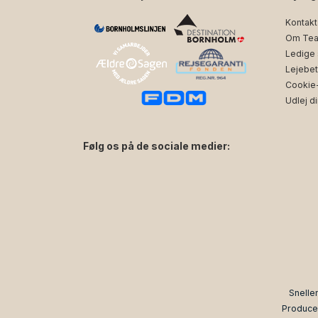
Kontakt
Om Tea
Ledige s
Lejebet
Cookie- 
Udlej di
Følg os på de sociale medier:
facebook
instagram
Snelle
Produce