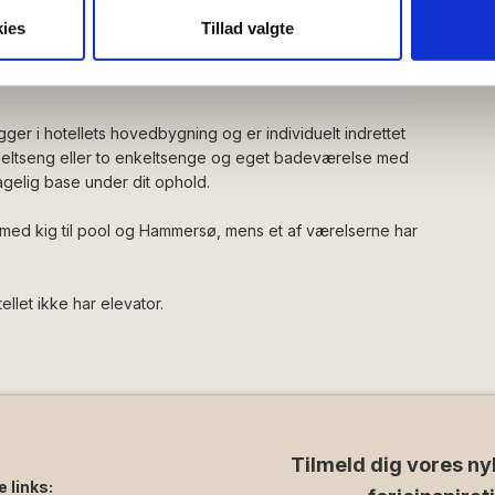
oplysninger om din brug af vores hjemmeside med vores partnere i
ies
Tillad valgte
ysepartnere. Vores partnere kan kombinere disse data med andr
et fra din brug af deres tjenester.
er i hotellets hovedbygning og er individuelt indrettet
eltseng eller to enkeltsenge og eget badeværelse med
elig base under dit ophold.
 med kig til pool og Hammersø, mens et af værelserne har
llet ikke har elevator.
Tilmeld dig vores ny
e links: