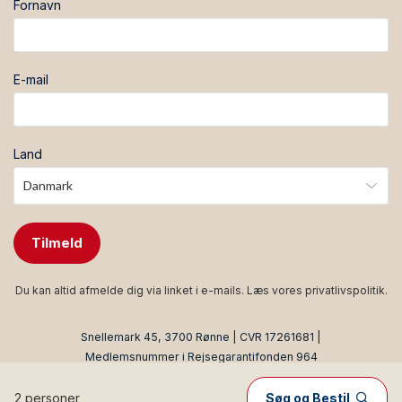
Fornavn
E-mail
Land
Tilmeld
Du kan altid afmelde dig via linket i e-mails. Læs vores
privatlivspolitik
.
Snellemark 45, 3700 Rønne | CVR 17261681 |
Medlemsnummer i Rejsegarantifonden 964
Produced by
Visit Technology Group
with
Citybreak™
Information & Reservation System
2 personer
Søg og Bestil