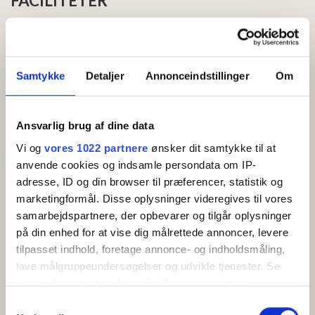
FACILITETER
Generelt
Senge i alt:
1
Samtykke
Detaljer
Annonceindstillinger
Om
Størrelse (m²):
15
Ansvarlig brug af dine data
Godt at vide
Morgenmad inkluderet
Vi og
vores 1022 partnere
ønsker dit samtykke til at
anvende cookies og indsamle persondata om IP-
adresse, ID og din browser til præferencer, statistik og
Faciliteter
marketingformål. Disse oplysninger videregives til vores
Gratis wifi
samarbejdspartnere, der opbevarer og tilgår oplysninger
Altan/terrasse
på din enhed for at vise dig målrettede annoncer, levere
TV
tilpasset indhold, foretage annonce- og indholdsmåling,
Køleskab
lave målgruppeundersøgelser og udvikle tjenester. Se
mere information under
indstillinger
og i vores
persondatapolitik. Du kan altid trække dit samtykke
Samtykkevalg