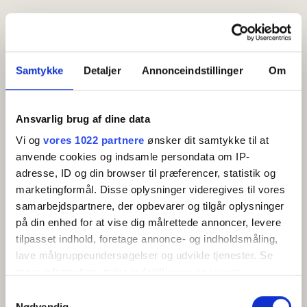
Generelt
Størrelse (m²):
14
Samtykke
Detaljer
Annonceindstillinger
Om
Godt at vide
Morgenmad inkluderet
Ansvarlig brug af dine data
Vi og
vores 1022 partnere
ønsker dit samtykke til at
Faciliteter
anvende cookies og indsamle persondata om IP-
Gratis wifi
adresse, ID og din browser til præferencer, statistik og
Altan/terrasse
marketingformål. Disse oplysninger videregives til vores
TV
samarbejdspartnere, der opbevarer og tilgår oplysninger
Køleskab
på din enhed for at vise dig målrettede annoncer, levere
tilpasset indhold, foretage annonce- og indholdsmåling,
lave målgruppeundersøgelser og udvikle tjenester. Se
mere information under
indstillinger
og i vores
OM
persondatapolitik. Du kan altid trække dit samtykke
Samtykkevalg
tilbage eller ændre indstillinger fra vores
Nødvendig