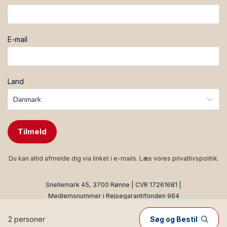
E-mail
Land
Tilmeld
Du kan altid afmelde dig via linket i e-mails. Læs vores
privatlivspolitik
.
Snellemark 45, 3700 Rønne | CVR 17261681 |
Medlemsnummer i Rejsegarantifonden 964
Produced by
Visit Technology Group
with
Citybreak™
Information & Reservation System
2 personer
Søg og Bestil