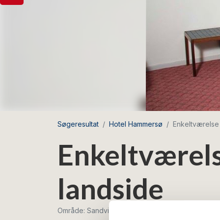
Søgeresultat
Hotel Hammersø
Enkeltværelse
Enkeltværel
landside
Område: Sandvig