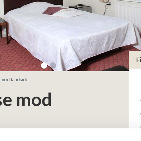
F
 mod landside
se mod