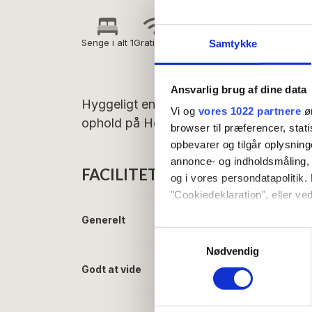
Senge i alt 1
Gratis wifi
Morgenmad
Samtykke
inkluderet
Ansvarlig brug af dine data
Hyggeligt enkeltværelse med udsigt mod
Vi og
vores 1022 partnere
øn
ophold på Hotel Hammersø.
browser til præferencer, stat
opbevarer og tilgår oplysning
annonce- og indholdsmåling,
FACILITETER
og i vores persondatapolitik. 
"Cookiedeklaration", eller ved
Generelt
Senge i alt:
1
Hvis du tillader det, vil vi og
Samtykkevalg
Indsamle præcise oply
Nødvendig
Identificere din enhed
Godt at vide
Morgenmad inklude
Dine valg anvendes på hele w