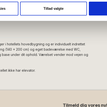
se vores indhold og annoncer, til at vise dig funktioner til sociale
TV
oplysninger om din brug af vores hjemmeside med vores partnere i
ies
Tillad valgte
ysepartnere. Vores partnere kan kombinere disse data med andr
et fra din brug af deres tjenester.
r i hotellets hovedbygning og er individuelt indrettet
seng (140 x 200 cm) og eget badeværelse med WC,
g base under dit ophold. Værelset vender mod vejen og
llet ikke har elevator.
Tilmeld dig vores ny