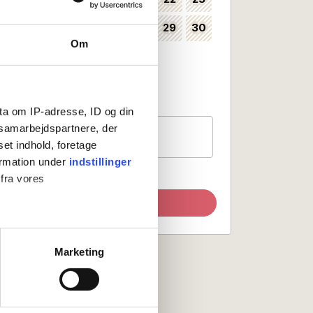
24
25
26
27
28
29
30
35
Om
31
36
Kan vælges som ankomstdag
Ankomst ikke mulig
ta om IP-adresse, ID og din
s samarbejdspartnere, der
Gæster
1 værelse, 2 personer
set indhold, foretage
ormation under
indstillinger
 fra vores
Opdater søgning
ter
Marketing
ting)