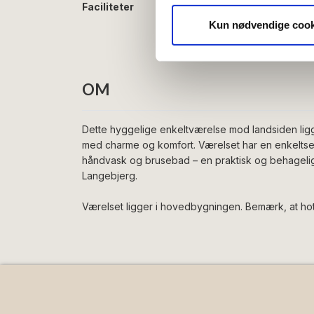
Vi bruger cookies til at tilpas
Faciliteter
Gratis wifi
vores trafik. Vi deler også 
Køleskab
Kun nødvendige cook
annonceringspartnere og anal
dem, eller som de har indsaml
OM
Dette hyggelige enkeltværelse mod landsiden ligge
med charme og komfort. Værelset har en enkelt
håndvask og brusebad – en praktisk og behageli
Langebjerg.
Værelset ligger i hovedbygningen. Bemærk, at hote