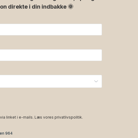
ion direkte i din indbakke 🌞
via linket i e-mails. Læs vores
privatlivspolitik
.
den 964