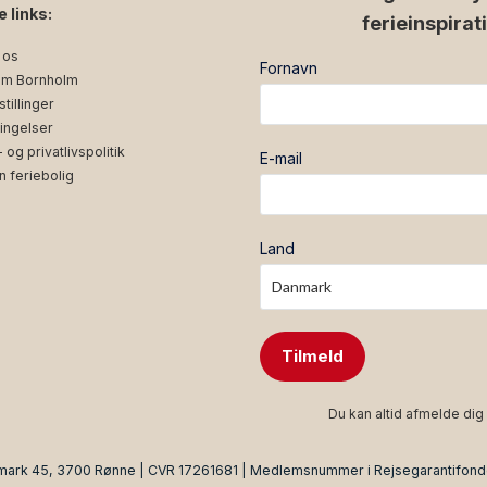
e links:
ferieinspirat
 os
Fornavn
m Bornholm
tillinger
ingelser
og privatlivspolitik
E-mail
n feriebolig
Land
Tilmeld
Du kan altid afmelde dig 
mark 45, 3700 Rønne | CVR 17261681 | Medlemsnummer i Rejsegarantifon