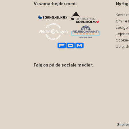
Vi samarbejder med:
Nyttig
Kontakt
Om Tea
Ledige s
Lejebet
Cookie- 
Udlej di
Følg os på de sociale medier:
facebook
instagram
Snelle