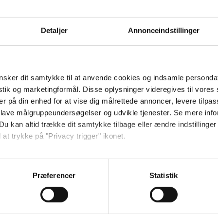
Detaljer
Annonceindstillinger
 landsiden – en komfortabel base for dit
sker dit samtykke til at anvende cookies og indsamle personda
istik og marketingformål. Disse oplysninger videregives til vore
er på din enhed for at vise dig målrettede annoncer, levere tilpas
 lave målgruppeundersøgelser og udvikle tjenester. Se mere inf
Du kan altid trække dit samtykke tilbage eller ændre indstillinger
 at trykke på "Privacy trigger" ikonet.
Størrelse (m²):
21
så gerne:
sninger om din placering, der kan være nøjagtig inden for få me
Præferencer
Statistik
 baseret på en scanning af dens unikke karakteristika (fingerprin
ret
ebsitet.