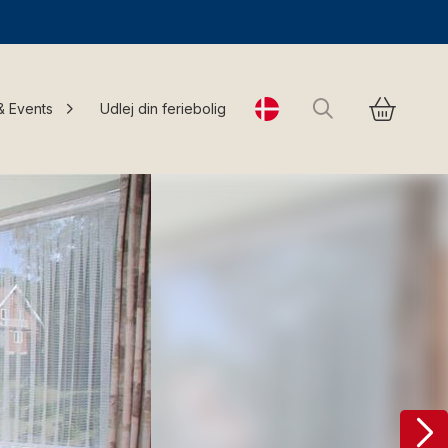
Søg
& Events
Udlej din feriebolig
Change language